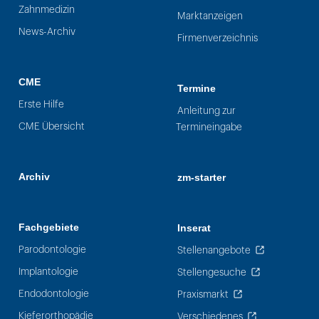
Zahnmedizin
Marktanzeigen
News-Archiv
Firmenverzeichnis
CME
Termine
Erste Hilfe
Anleitung zur
CME Übersicht
Termineingabe
Archiv
zm-starter
Fachgebiete
Inserat
Parodontologie
Stellenangebote
Implantologie
Stellengesuche
Endodontologie
Praxismarkt
Kieferorthopädie
Verschiedenes