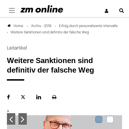
S
Archiv - 2019
Erfolg durch personalisierte Intervalle
Home
Weitere Sanktionen sind definitiv der falsche Weg
Leitartikel
Weitere Sanktionen sind
definitiv der falsche Weg
Facebook
Plattform
LinekdIn
Seite
X
ausdrucken
>