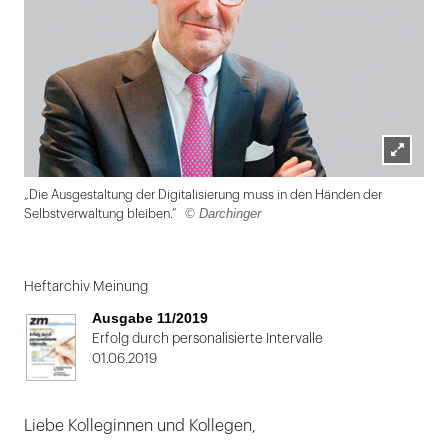
Lightbox
„Die Ausgestaltung der Digitalisierung muss in den Händen der
öffnen
© Darchinger
Selbstverwaltung bleiben.“
Folie
1
Heftarchiv Meinung
von
Ausgabe 11/2019
2
Erfolg durch personalisierte Intervalle
01.06.2019
Liebe Kolleginnen und Kollegen,