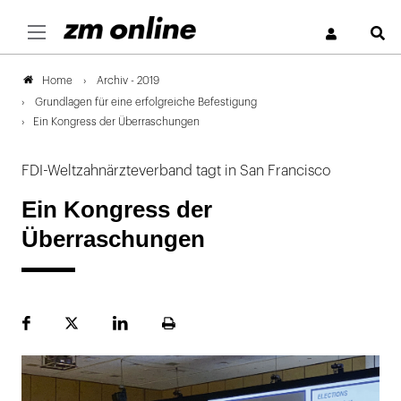
S
Archiv - 2019
Home
Grundlagen für eine erfolgreiche Befestigung
Ein Kongress der Überraschungen
FDI-Weltzahnärzteverband tagt in San Francisco
Ein Kongress der
Überraschungen
Facebook
Plattform
LinekdIn
Seite
X
ausdrucken