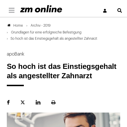
S
Archiv - 2019
Home
Grundlagen für eine erfolgreiche Befestigung
So hoch ist das Einstiegsgehalt als angestellter Zahnarzt
apoBank
So hoch ist das Einstiegsgehalt
als angestellter Zahnarzt
Facebook
Plattform
LinekdIn
Seite
X
ausdrucken