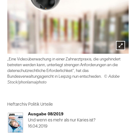
Lightbox
„Eine Videoüberwachung in einer Zahnarztpraxis, die ungehindert
öffnen
betreten werden kann, unterliegt strengen Anforderungen an die
datenschutzrechtliche Erforderlichkeit“, hat das
© Adobe
Bundesverwaltungsgericht in Leipzig nun entschieden.
Stock/phonlamaiphoto
Folie
1
Heftarchiv Politik Urteile
von
Ausgabe 08/2019
2
Und wenn es mehr als nur Karies ist?
16.04.2019