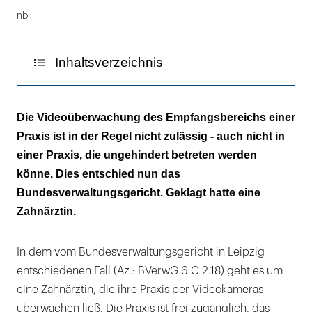
nb
Inhaltsverzeichnis
Zahnärztin will Kameras für ihren Schutz
Die Videoüberwachung des Empfangsbereichs einer
Praxis ist in der Regel nicht zulässig - auch nicht in
Revision zurückgewiesen: Kamera im
einer Praxis, die ungehindert betreten werden
Empfangsbereich weiterhin nicht zulässig
könne. Dies entschied nun das
Bundesverwaltungsgericht. Geklagt hatte eine
Zahnärztin.
In dem vom Bundesverwaltungsgericht in Leipzig
entschiedenen Fall (Az.: BVerwG 6 C 2.18) geht es um
eine Zahnärztin, die ihre Praxis per Videokameras
überwachen ließ. Die Praxis ist frei zugänglich, das