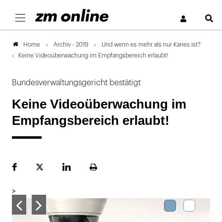
S
Archiv - 2019
Und wenn es mehr als nur Karies ist?
Home
Keine Videoüberwachung im Empfangsbereich erlaubt!
Bundesverwaltungsgericht bestätigt
Keine Videoüberwachung im
Empfangsbereich erlaubt!
Facebook
Plattform
LinekdIn
Seite
X
ausdrucken
>