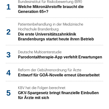
Bundesinstitut für Risikobewertung (BfR)
1
Welche Mikronährstoffe braucht die
Generation 65+?
Patientenbehandlung in der Medizinische
2
Hochschule Brandenburg
Die erste Universitätszahnklinik
Brandenburgs startet heute ihren Betrieb
3
Deutsche Multicenterstudie
Parodontaltherapie-App verfehlt Erwartungen
4
Reform der Gebührenordnung für Ärzte
Entwurf für GOÄ-Novelle erneut überarbeitet
KBV hat die Folgen berechnet
5
GKV-Spargesetz bringt finanzielle Einbußen
für Ärzte mit sich