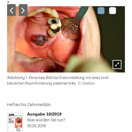
>
Lightbox
Abbildung 1: klinisches Bild bei Erstvorstellung mit einer livid-
öffnen
© Goetze
bläulichen Raumforderung palatinal links
Folie
1
Heftarchiv Zahnmedizin
von
Ausgabe 10/2019
2
Was würden Sie tun?
16.05.2019