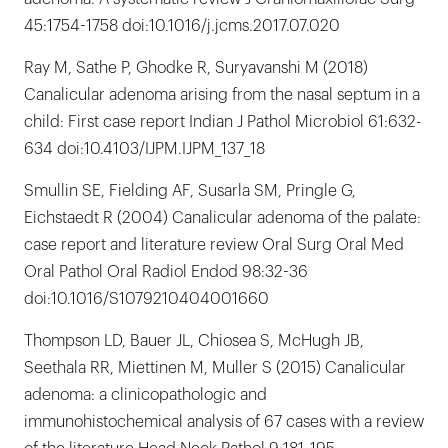
45:1754-1758 doi:10.1016/j.jcms.2017.07.020
Ray M, Sathe P, Ghodke R, Suryavanshi M (2018)
Canalicular adenoma arising from the nasal septum in a
child: First case report Indian J Pathol Microbiol 61:632-
634 doi:10.4103/IJPM.IJPM_137_18
Smullin SE, Fielding AF, Susarla SM, Pringle G,
Eichstaedt R (2004) Canalicular adenoma of the palate:
case report and literature review Oral Surg Oral Med
Oral Pathol Oral Radiol Endod 98:32-36
doi:10.1016/S1079210404001660
Thompson LD, Bauer JL, Chiosea S, McHugh JB,
Seethala RR, Miettinen M, Muller S (2015) Canalicular
adenoma: a clinicopathologic and
immunohistochemical analysis of 67 cases with a review