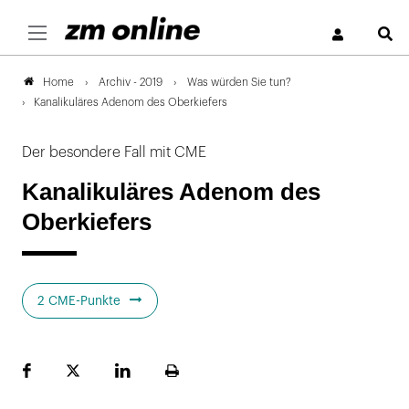
S
Archiv - 2019
Was würden Sie tun?
Home
Kanalikuläres Adenom des Oberkiefers
Der besondere Fall mit CME
Kanalikuläres Adenom des
Oberkiefers
2 CME-Punkte
Facebook
Plattform
LinekdIn
Seite
X
ausdrucken