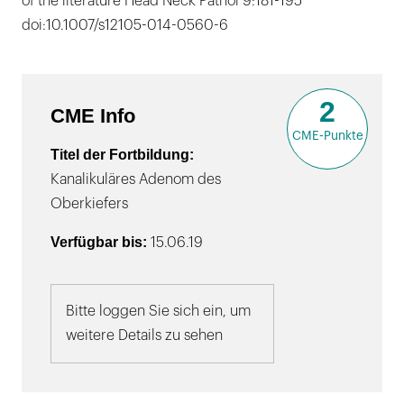
of the literature Head Neck Pathol 9:181-195
doi:10.1007/s12105-014-0560-6
2
CME Info
CME-Punkte
Titel der Fortbildung:
Kanalikuläres Adenom des
Oberkiefers
Verfügbar bis:
15.06.19
Bitte loggen Sie sich ein, um
weitere Details zu sehen