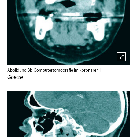
Lightb
Abbildung 3b:Computertomografie im koronaren |
öffnen
Goetze