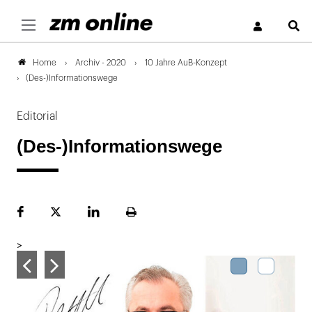
S
Archiv - 2020
10 Jahre AuB-Konzept
Home
(Des-)Informationswege
Editorial
(Des-)Informationswege
Facebook
Plattform
LinekdIn
Seite
X
ausdrucken
>