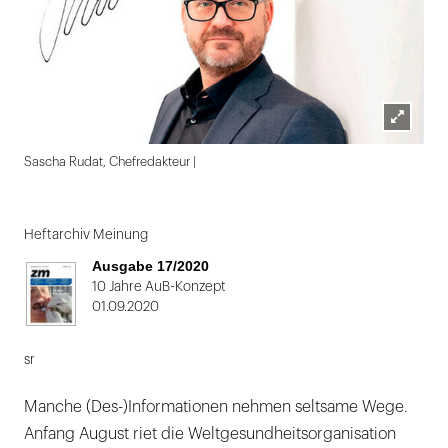
Lightbox
Sascha Rudat, Chefredakteur |
öffnen
Folie
1
Heftarchiv Meinung
von
Ausgabe 17/2020
2
10 Jahre AuB-Konzept
01.09.2020
sr
Manche (Des-)Informationen nehmen seltsame Wege.
Anfang August riet die Weltgesundheitsorganisation