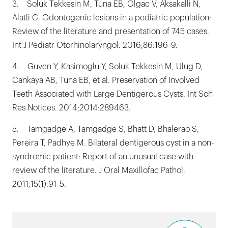
3. Soluk Tekkesin M, Tuna EB, Olgac V, Aksakalli N,
Alatli C. Odontogenic lesions in a pediatric population:
Review of the literature and presentation of 745 cases.
Int J Pediatr Otorhinolaryngol. 2016;86:196-9.
4. Guven Y, Kasimoglu Y, Soluk Tekkesin M, Ulug D,
Cankaya AB, Tuna EB, et al. Preservation of Involved
Teeth Associated with Large Dentigerous Cysts. Int Sch
Res Notices. 2014;2014:289463.
5. Tamgadge A, Tamgadge S, Bhatt D, Bhalerao S,
Pereira T, Padhye M. Bilateral dentigerous cyst in a non-
syndromic patient: Report of an unusual case with
review of the literature. J Oral Maxillofac Pathol.
2011;15(1):91-5.