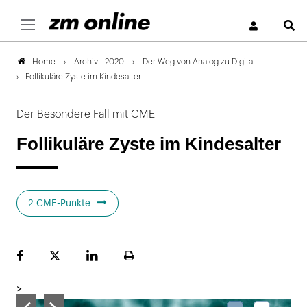
S
Archiv - 2020
Der Weg von Analog zu Digital
Home
Follikuläre Zyste im Kindesalter
Der Besondere Fall mit CME
Follikuläre Zyste im Kindesalter
2 CME-Punkte
Facebook
Plattform
LinekdIn
Seite
X
ausdrucken
>