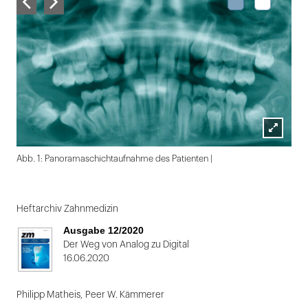
Lightbox
Abb. 1: Panoramaschichtaufnahme des Patienten |
öffnen
Folie
1
Heftarchiv Zahnmedizin
von
Ausgabe 12/2020
2
Der Weg von Analog zu Digital
16.06.2020
Philipp Matheis
,
Peer W. Kämmerer