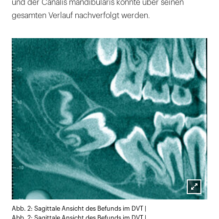
und der Canalis mandibularis konnte über seinen
gesamten Verlauf nachverfolgt werden.
Lightb
Abb. 2: Sagittale Ansicht des Befunds im DVT |
öffnen
Abb. 2: Sagittale Ansicht des Befunds im DVT |