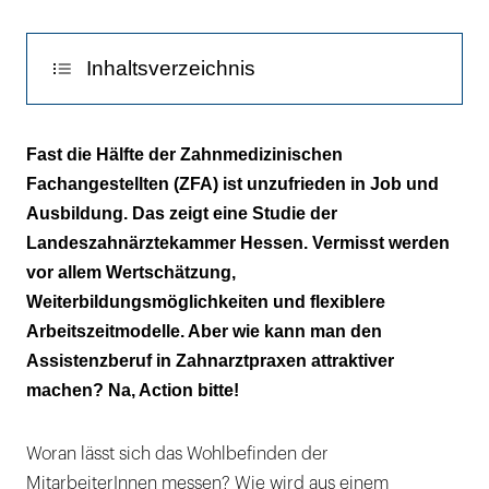
Inhaltsverzeichnis
In erster Linie kommt es auf das Betriebsklima
Fast die Hälfte der Zahnmedizinischen
an
Fachangestellten (ZFA) ist unzufrieden in Job und
Ausbildung. Das zeigt eine Studie der
Lob ist wichtig, Kommunikation auch
Landeszahnärztekammer Hessen. Vermisst werden
Perspektiven geben: Dann kann es
vor allem Wertschätzung,
weitergehen
Weiterbildungsmöglichkeiten und flexiblere
Arbeitszeitmodelle. Aber wie kann man den
Welche Stellschrauben Sie drehen können
Assistenzberuf in Zahnarztpraxen attraktiver
machen? Na, Action bitte!
Woran lässt sich das Wohlbefinden der
MitarbeiterInnen messen? Wie wird aus einem