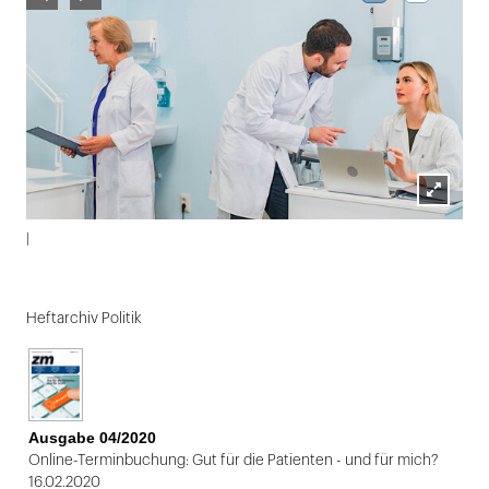
Lightbox
|
öffnen
Folie
1
Heftarchiv Politik
von
2
Ausgabe 04/2020
Online-Terminbuchung: Gut für die Patienten - und für mich?
16.02.2020