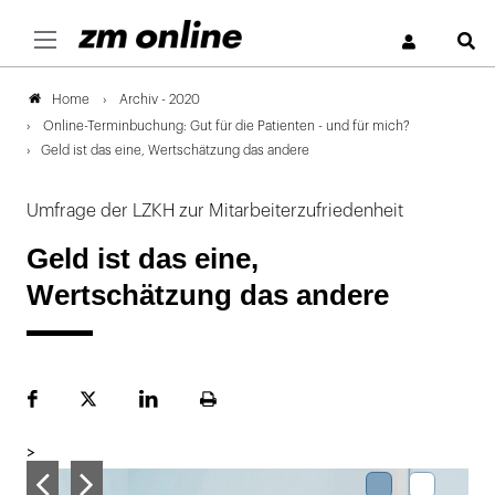
S
Archiv - 2020
Home
Online-Terminbuchung: Gut für die Patienten - und für mich?
Geld ist das eine, Wertschätzung das andere
Umfrage der LZKH zur Mitarbeiterzufriedenheit
Geld ist das eine,
Wertschätzung das andere
Facebook
Plattform
LinekdIn
Seite
X
ausdrucken
>