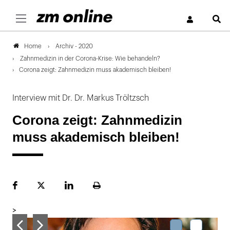
S
Archiv - 2020
Home
Zahnmedizin in der Corona-Krise: Wie behandeln?
Corona zeigt: Zahnmedizin muss akademisch bleiben!
Interview mit Dr. Dr. Markus Tröltzsch
Corona zeigt: Zahnmedizin
muss akademisch bleiben!
Facebook
Plattform
LinekdIn
Seite
X
ausdrucken
>