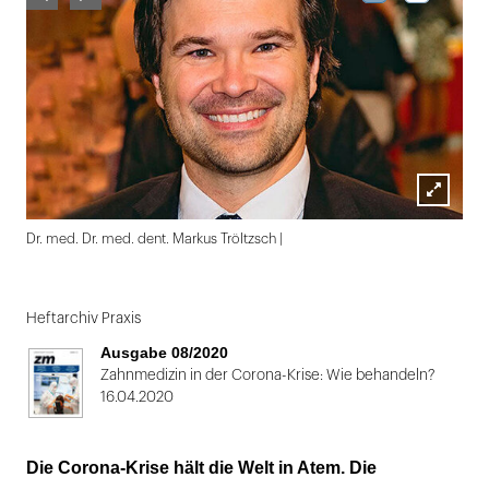
Lightbox
Dr. med. Dr. med. dent. Markus Tröltzsch |
öffnen
Folie
1
Heftarchiv Praxis
von
Ausgabe 08/2020
2
Zahnmedizin in der Corona-Krise: Wie behandeln?
16.04.2020
Die Corona-Krise hält die Welt in Atem. Die