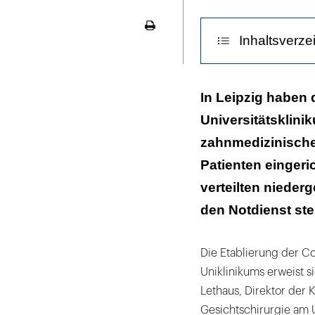
LinekdIn
Seite
Inhaltsverze
ausdrucken
Die Mitarbeite
In Leipzig haben
Universitätsklini
Über 100 Praxe
zahnmedizinische 
Die Maske hält
Patienten eingeri
verteilten niede
den Notdienst st
Die Etablierung der 
Uniklinikums erweist si
Lethaus, Direktor der K
Gesichtschirurgie am U