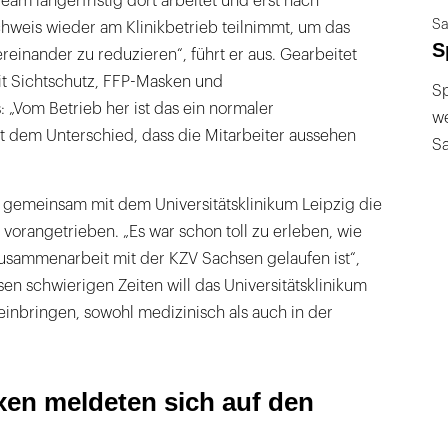
 Team längerfristig dort arbeitet und erst nach
Sa
eis wieder am Klinikbetrieb teilnimmt, um das
S
reinander zu reduzieren“, führt er aus. Gearbeitet
t Sichtschutz, FFP-Masken und
Sp
us: „Vom Betrieb her ist das ein normaler
we
t dem Unterschied, dass die Mitarbeiter aussehen
S
 gemeinsam mit dem Universitätsklinikum Leipzig die
orangetrieben. „Es war schon toll zu erleben, wie
Zusammenarbeit mit der KZV Sachsen gelaufen ist“,
sen schwierigen Zeiten will das Universitätsklinikum
inbringen, sowohl medizinisch als auch in der
xen meldeten sich auf den