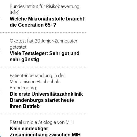
Bundesinstitut für Risikobewertung
1
(BfR)
Welche Mikronährstoffe braucht
die Generation 65+?
Ökotest hat 20 Junior-Zahnpasten
2
getestet
Viele Testsieger: Sehr gut und
sehr günstig
Patientenbehandlung in der
Medizinische Hochschule
3
Brandenburg
Die erste Universitätszahnklinik
Brandenburgs startet heute
ihren Betrieb
Rätsel um die Ätiologie von MIH
Kein eindeutiger
4
Zusammenhang zwischen MIH