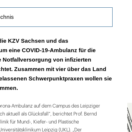
ichnis
r sehen aus wie vom Mars
 die KZV Sachsen und das
kum eine COVID-19-Ambulanz für die
n meldeten sich auf den Aufruf
Notfallversorgung von infizierten
 eine Schicht dicht
chtet. Zusammen mit vier über das Land
rgelassenen Schwerpunktpraxen wollen sie
emmen.
Corona-Ambulanz auf dem Campus des Leipziger
ch aktuell als Glücksfall“, berichtet Prof. Bernd
linik für Mund-, Kiefer- und Plastische
niversitätsklinikum Leipzig (UKL). „Der