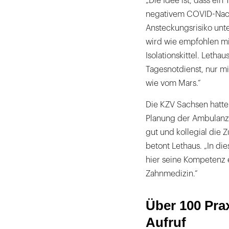
„Die Idee ist, dass ein
negativem COVID-Nachw
Ansteckungsrisiko unte
wird wie empfohlen mi
Isolationskittel. Letha
Tagesnotdienst, nur mi
wie vom Mars.“
Die KZV Sachsen hatte
Planung der Ambulanz v
gut und kollegial die 
betont Lethaus. „In die
hier seine Kompetenz e
Zahnmedizin.“
Über 100 Pra
Aufruf