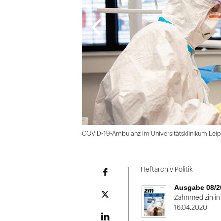
COVID-19-Ambulanz im Universitätsklinikum Leipz
Folie
1
Heftarchiv Politik
Facebook
von
Ausgabe 08/2
2
Plattform
Zahnmedizin in
X
16.04.2020