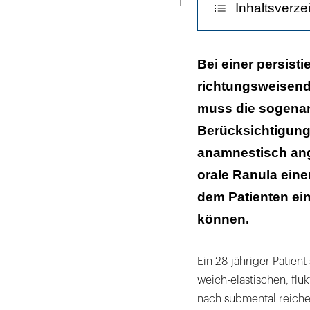
Inhaltsverze
Diskussion
Bei einer persist
richtungsweisend
Literaturliste
muss die sogenan
Berücksichtigung 
anamnestisch ang
orale Ranula eine
dem Patienten ei
können.
Ein 28-jähriger Patient
weich-elastischen, fl
nach submental reichen