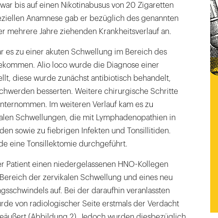
ar bis auf einen Nikotinabusus von 20 Zigaretten
speziellen Anamnese gab er bezüglich des genannten
er mehrere Jahre ziehenden Krankheitsverlauf an.
ar es zu einer akuten Schwellung im Bereich des
kommen. Alio loco wurde die Diagnose einer
ellt, diese wurde zunächst antibiotisch behandelt,
schwerden besserten. Weitere chirurgische Schritte
nternommen. Im weiteren Verlauf kam es zu
kalen Schwellungen, die mit Lymphadenopathien in
en sowie zu fiebrigen Infekten und Tonsillitiden.
rde eine Tonsillektomie durchgeführt.
er Patient einen niedergelassenen HNO-Kollegen
ereich der zervikalen Schwellung und eines neu
sschwindels auf. Bei der daraufhin veranlassten
e von radiologischer Seite erstmals der Verdacht
geäußert (Abbildung 2). Jedoch wurden diesbezüglich