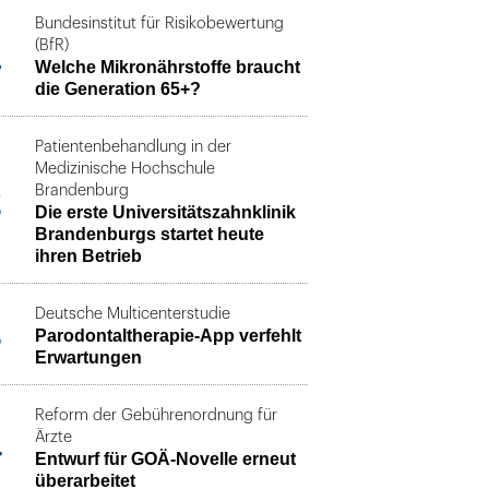
Bundesinstitut für Risikobewertung
1
(BfR)
Welche Mikronährstoffe braucht
die Generation 65+?
Patientenbehandlung in der
Medizinische Hochschule
2
Brandenburg
Die erste Universitätszahnklinik
Brandenburgs startet heute
ihren Betrieb
Deutsche Multicenterstudie
3
Parodontaltherapie-App verfehlt
Erwartungen
Reform der Gebührenordnung für
4
Ärzte
Entwurf für GOÄ-Novelle erneut
überarbeitet