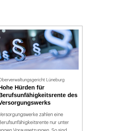
Oberverwaltungsgericht Lüneburg
Hohe Hürden für
Berufsunfähigkeitsrente des
Versorgungswerks
Versorgungswerke zahlen eine
Berufsunfähigkeitsrente nur unter
engen Voraussetzungen. So sind