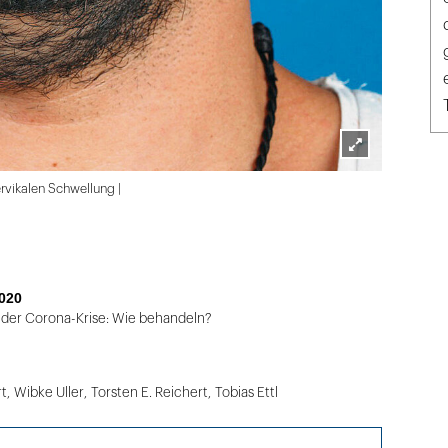
Lightbox
ervikalen Schwellung |
öffnen
020
 der Corona-Krise: Wie behandeln?
rt
,
Wibke Uller
,
Torsten E. Reichert
,
Tobias Ettl