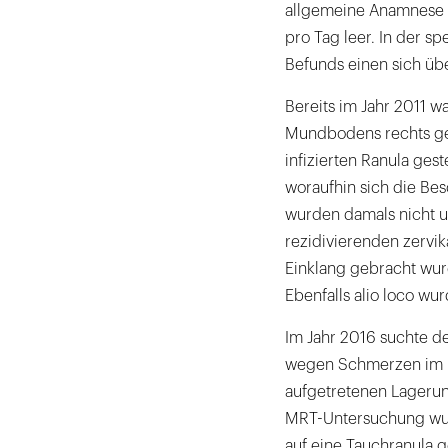
allgemeine Anamnese w
pro Tag leer. In der 
Befunds einen sich üb
Bereits im Jahr 2011 w
Mundbodens rechts ge
infizierten Ranula gest
woraufhin sich die Be
wurden damals nicht u
rezidivierenden zervi
Einklang gebracht wurd
Ebenfalls alio loco wu
Im Jahr 2016 suchte d
wegen Schmerzen im B
aufgetretenen Lagerung
MRT-Untersuchung wurd
auf eine Tauchranula 