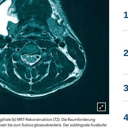
Lightbox
agittale (b) MRT-Rekonstruktion (T2): Die Raumforderung
öffnen
ein bis zum Sulcus glossoalveolaris. Der sublinguale Ausläufer