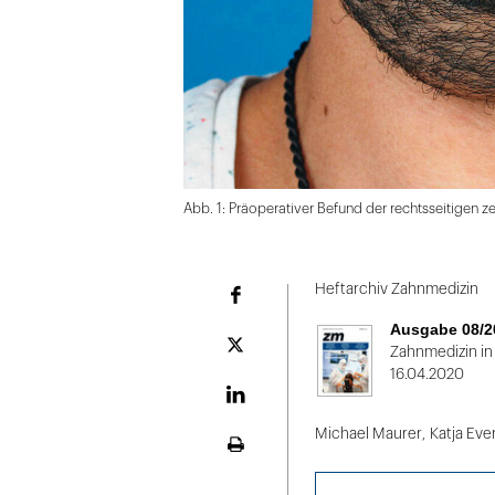
Abb. 1: Präoperativer Befund der rechtsseitigen z
Folie
1
Heftarchiv Zahnmedizin
Facebook
von
Ausgabe 08/2
2
Plattform
Zahnmedizin in
X
16.04.2020
LinekdIn
Michael Maurer
,
Katja Eve
Seite
ausdrucken