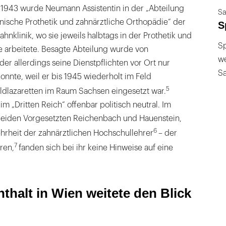
r 1943 wurde Neumann Assistentin in der „Abteilung
Sa
linische Prothetik und zahnärztliche Orthopädie“ der
S
ahnklinik, wo sie jeweils halbtags in der Prothetik und
Sp
e arbeitete. Besagte Abteilung wurde von
we
der allerdings seine Dienstpflichten vor Ort nur
S
onnte, weil er bis 1945 wiederholt im Feld
5
ldlazaretten im Raum Sachsen eingesetzt war.
m „Dritten Reich“ offenbar politisch neutral. Im
beiden Vorgesetzten Reichenbach und Hauenstein,
6
hrheit der zahnärztlichen Hochschullehrer
– der
7
ren,
fanden sich bei ihr keine Hinweise auf eine
thalt in Wien weitete den Blick