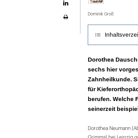
LinekdIn
Dominik Groß
Seite
ausdrucken
Inhaltsverze
Ein Gastaufenth
Dorothea Dausch-
sechs hier vorges
Eine Umhabilit
Zahnheilkunde. Si
Berufen auf de
für Kieferorthopä
Es zählte das
berufen. Welche 
seinerzeit beispie
Gebissanomali
Literaturliste
Dorothea Neumann (A
Grimma) bei Leipzig g