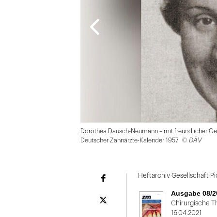
Dorothea Dausch-Neumann – mit freundlicher Gen
© DÄV
Deutscher Zahnärzte-Kalender 1957
Folie
1
Heftarchiv Gesellschaft P
Facebook
von
Ausgabe 08/2
2
Plattform
Chirurgische T
X
16.04.2021