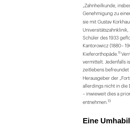
„Zahnheilkunde, insbe
Genehmigung zu einem
sie mit Gustav Korkhau
Universitätszahnklinik
Schüler des 1933 gefl
Kantorowicz (1880– 19
11
Kieferorthopäde.
Verm
vermittelt. Jedenfalls
zeitlebens befreunde
Herausgeber der „Forts
allerdings nicht in di
– inwieweit dies a prio
13
entnehmen.
Eine Umhabil