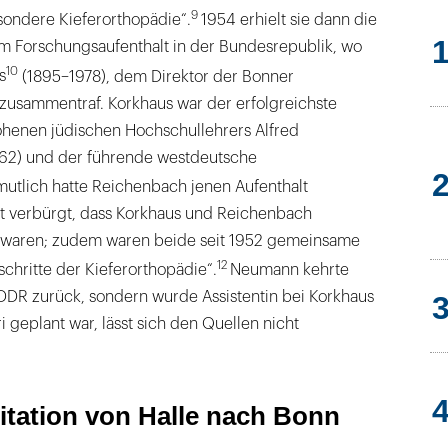
9
sondere Kieferorthopädie“.
1954 erhielt sie dann die
 Forschungsaufenthalt in der Bundesrepublik, wo
10
s
(1895–1978), dem Direktor der Bonner
, zusammentraf. Korkhaus war der erfolgreichste
ohenen jüdischen Hochschullehrers Alfred
62) und der führende westdeutsche
utlich hatte Reichenbach jenen Aufenthalt
 ist verbürgt, dass Korkhaus und Reichenbach
t waren; zudem waren beide seit 1952 gemeinsame
12
chritte der Kieferorthopädie“.
Neumann kehrte
e DDR zurück, sondern wurde Assistentin bei Korkhaus
ri geplant war, lässt sich den Quellen nicht
itation von Halle nach Bonn