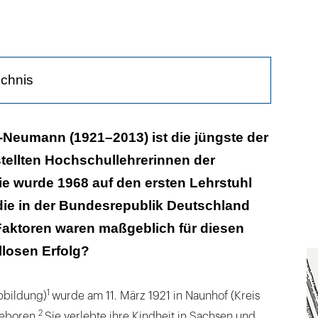
ichnis
alt in Wien weitete den Blick
Neumann (1921–2013) ist die jüngste der
tellten Hochschullehrerinnen der
ation von Halle nach Bonn
e wurde 1968 auf den ersten Lehrstuhl
n ersten KFO-Lehrstuhl der BRD
die in der Bundesrepublik Deutschland
 günstige akademische Umfeld
Faktoren waren maßgeblich für diesen
llosen Erfolg?
en waren besonders ihr Thema
1
bbildung)
wurde am 11. März 1921 in Naunhof (Kreis
2
eboren.
Sie verlebte ihre Kindheit in Sachsen und