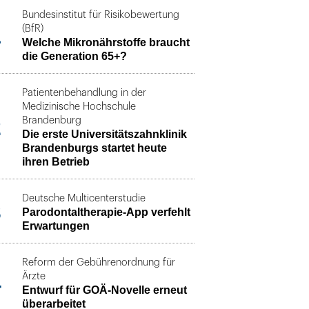
Bundesinstitut für Risikobewertung
1
(BfR)
Welche Mikronährstoffe braucht
die Generation 65+?
Patientenbehandlung in der
Medizinische Hochschule
2
Brandenburg
Die erste Universitätszahnklinik
Brandenburgs startet heute
ihren Betrieb
Deutsche Multicenterstudie
3
Parodontaltherapie-App verfehlt
Erwartungen
Reform der Gebührenordnung für
4
Ärzte
Entwurf für GOÄ-Novelle erneut
überarbeitet