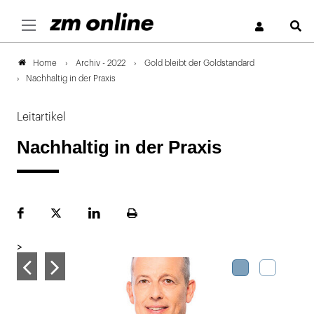
S
Archiv - 2022
Gold bleibt der Goldstandard
Home
Nachhaltig in der Praxis
Leitartikel
Nachhaltig in der Praxis
Facebook
Plattform
LinekdIn
Seite
X
ausdrucken
>