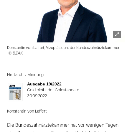
Lightbox
Konstantin von Laffert, Vizepräsident der Bundeszahnärztekammer
öffnen
© BZÄK
Folie
1
Heftarchiv Meinung
von
Ausgabe 19/2022
2
Gold bleibt der Goldstandard
30.09.2022
Konstantin von Laffert
Die Bundeszahnärztekammer hat vor wenigen Tagen