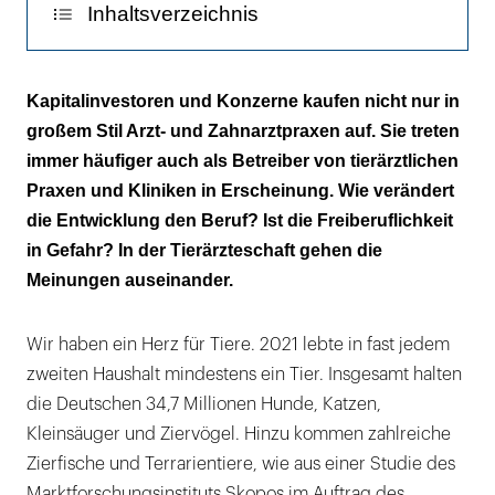
Inhaltsverzeichnis
Tiermedizin als Investment
Kapitalinvestoren und Konzerne kaufen nicht nur in
großem Stil Arzt- und Zahnarztpraxen auf. Sie treten
Investoren denken in der Regel groẞ
immer häufiger auch als Betreiber von tierärztlichen
Das Fremdbesitzverbot erschwert Aufkäufe
Praxen und Kliniken in Erscheinung. Wie verändert
die Entwicklung den Beruf? Ist die Freiberuflichkeit
Klar will ein Investor Rendite
in Gefahr? In der Tierärzteschaft gehen die
Meinungen auseinander.
Die BWL-denke ist den meisten Tierärzten
fremd
Wir haben ein Herz für Tiere. 2021 lebte in fast jedem
Werden die Verbände von den Ketten
zweiten Haushalt mindestens ein Tier. Insgesamt halten
infiltriert?
die Deutschen 34,7 Millionen Hunde, Katzen,
Die Tierärzteschaft steht an einem
Kleinsäuger und Ziervögel. Hinzu kommen zahlreiche
Scheideweg
Zierfische und Terrarientiere, wie aus einer Studie des
Marktforschungsinstituts Skopos im Auftrag des