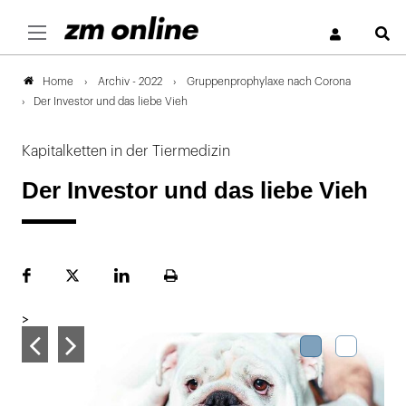
S
Archiv - 2022
Gruppenprophylaxe nach Corona
Home
Der Investor und das liebe Vieh
Kapitalketten in der Tiermedizin
Der Investor und das liebe Vieh
Facebook
Plattform
LinekdIn
Seite
X
ausdrucken
>