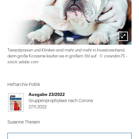
Lightbox
Tierarztpraxen und Kliniken sind mehr und mehr in Investorenhand,
öffnen
© zorandim75 -
denn große Konzerne kaufen sie in großem Stil auf.
stock.adobe.com
Folie
1
Heftarchiv Politik
von
Ausgabe 23/2022
2
Gruppenprophylaxe nach Corona
27.11.2022
Susanne Theisen