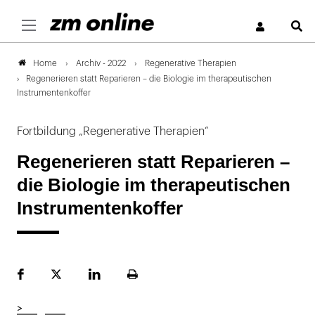
S
Archiv - 2022
Regenerative Therapien
Home
Regenerieren statt Reparieren – die Biologie im therapeutischen
Instrumentenkoffer
Fortbildung „Regenerative Therapien“
Regenerieren statt Reparieren –
die Biologie im therapeutischen
Instrumentenkoffer
Facebook
Plattform
LinekdIn
Seite
X
ausdrucken
>