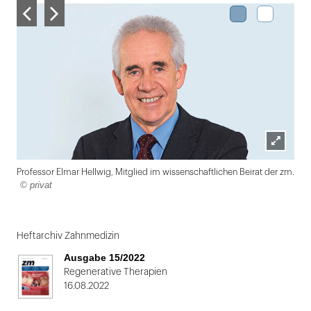
Lightbox
Professor Elmar Hellwig, Mitglied im wissenschaftlichen Beirat der zm.
öffnen
© privat
Folie
1
Heftarchiv Zahnmedizin
von
Ausgabe 15/2022
2
Regenerative Therapien
16.08.2022