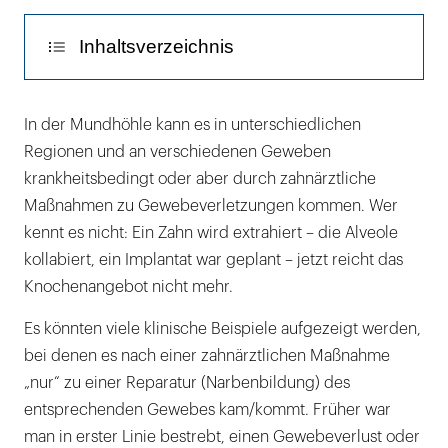
Inhaltsverzeichnis
PRF: Biologie und Wirkungsweise,
In der Mundhöhle kann es in unterschiedlichen
Indikationen, klinische Anwendung
Regionen und an verschiedenen Geweben
krankheitsbedingt oder aber durch zahnärztliche
Die Regeneration von verletzten Nerven
Maßnahmen zu Gewebeverletzungen kommen. Wer
Die Sinusbodenelevation
kennt es nicht: Ein Zahn wird extrahiert – die Alveole
kollabiert, ein Implantat war geplant – jetzt reicht das
Die Regeneration des Knochens –
Knochenangebot nicht mehr.
präimplantologische
Augmentationstechniken
Es könnten viele klinische Beispiele aufgezeigt werden,
bei denen es nach einer zahnärztlichen Maßnahme
Die Regeneration von Weichgewebe
„nur“ zu einer Reparatur (Narbenbildung) des
entsprechenden Gewebes kam/kommt. Früher war
Parodontale Regeneration
man in erster Linie bestrebt, einen Gewebeverlust oder