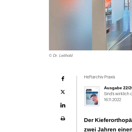
© Dr. Leithold
Folie
1
Heftarchiv Praxis
Facebook
von
Ausgabe 22/2
2
Plattform
Sind’s wirklich
X
16.11.2022
LinekdIn
Der Kieferorthopäd
Seite
ausdrucken
zwei Jahren einen