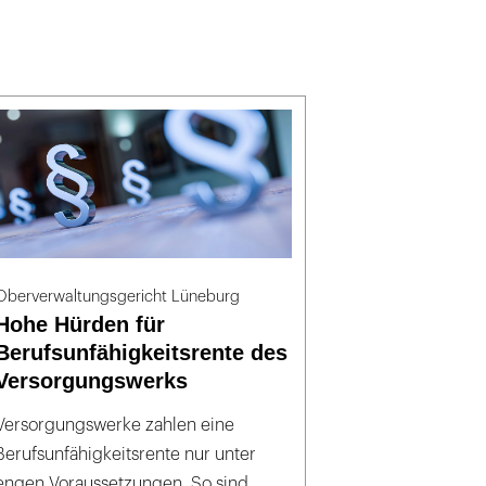
Oberverwaltungsgericht Lüneburg
Hohe Hürden für
Berufsunfähigkeitsrente des
Versorgungswerks
Versorgungswerke zahlen eine
Berufsunfähigkeitsrente nur unter
engen Voraussetzungen. So sind