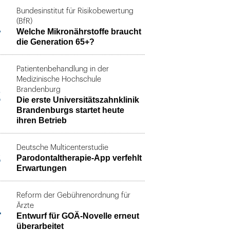
Bundesinstitut für Risikobewertung
1
(BfR)
Welche Mikronährstoffe braucht
die Generation 65+?
Patientenbehandlung in der
Medizinische Hochschule
2
Brandenburg
Die erste Universitätszahnklinik
Brandenburgs startet heute
ihren Betrieb
Deutsche Multicenterstudie
3
Parodontaltherapie-App verfehlt
Erwartungen
Reform der Gebührenordnung für
4
Ärzte
Entwurf für GOÄ-Novelle erneut
überarbeitet