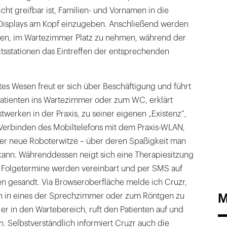
icht greifbar ist, Familien- und Vornamen in die
Displays am Kopf einzugeben. Anschließend werden
ten, im Wartezimmer Platz zu nehmen, während der
itsstationen das Eintreffen der entsprechenden
entes Wesen freut er sich über Beschäftigung und führt
atienten ins Wartezimmer oder zum WC, erklärt
werken in der Praxis, zu seiner eigenen „Existenz“,
Verbinden des Mobiltelefons mit dem Praxis-WLAN,
mer neue Roboterwitze – über deren Spaßigkeit man
n kann. Währenddessen neigt sich eine Therapiesitzung
 Folgetermine werden vereinbart und per SMS auf
en gesandt. Via Browseroberfläche melde ich Cruzr,
M
n in eines der Sprechzimmer oder zum Röntgen zu
 er in den Wartebereich, ruft den Patienten auf und
en. Selbstverständlich informiert Cruzr auch die