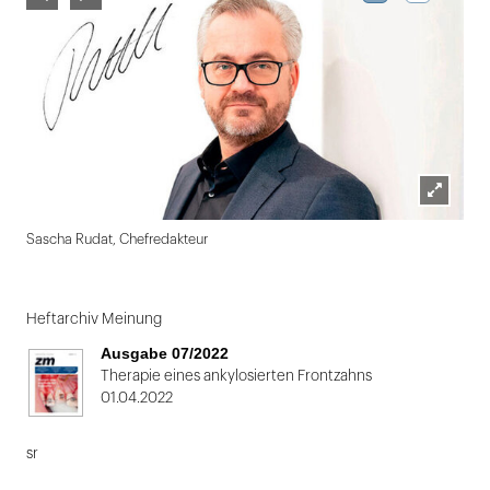
Lightbox
Sascha Rudat, Chefredakteur
öffnen
Folie
1
Heftarchiv Meinung
von
Ausgabe 07/2022
2
Therapie eines ankylosierten Frontzahns
01.04.2022
sr