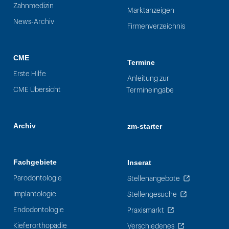
Zahnmedizin
Marktanzeigen
News-Archiv
Firmenverzeichnis
CME
Termine
Erste Hilfe
Anleitung zur
CME Übersicht
Termineingabe
Archiv
zm-starter
Fachgebiete
Inserat
Parodontologie
Stellenangebote
Implantologie
Stellengesuche
Endodontologie
Praxismarkt
Kieferorthopädie
Verschiedenes