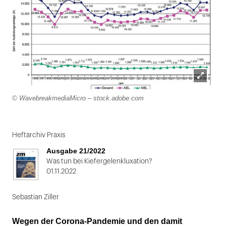
Lightbox
© WavebreakmediaMicro – stock.adobe.com
öffnen
Folie
1
Heftarchiv Praxis
von
Ausgabe 21/2022
2
Was tun bei Kiefergelenkluxation?
01.11.2022
Sebastian Ziller
Wegen der Corona-Pandemie und den damit