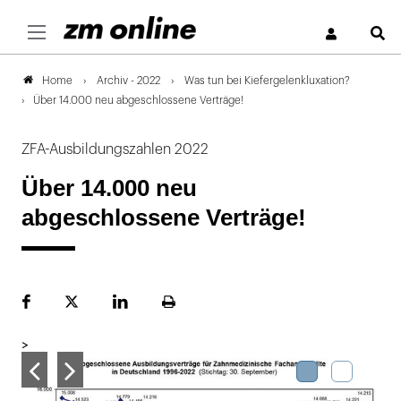
S
Archiv - 2022
Was tun bei Kiefergelenkluxation?
Home
Über 14.000 neu abgeschlossene Verträge!
ZFA-Ausbildungszahlen 2022
Über 14.000 neu
abgeschlossene Verträge!
Facebook
Plattform
LinekdIn
Seite
X
ausdrucken
>