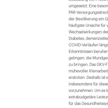
umgesetzt. Eine beson
PAR-Versorgungsstreck
der Bevölkerung ein Q
häufigste Ursache für
Wechselwirkungen der 
Diabetes, demenziell
COVID-Verläufen längst
Erkenntnissen beruhe
gelingen, die Mundges
zu bringen. Das GKV-Fi
mühevoller Kleinarbei
ersticken. Deshalb ist
insbesondere für die
vorzunehmen. Um es kl
extrabudgetäre Leistu
für das Gesundheitssy