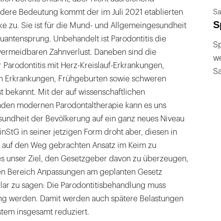
Sa
dere Bedeutung kommt der im Juli 2021 etablierten
S
e zu. Sie ist für die Mund- und Allgemeingesundheit
uantensprung. Unbehandelt ist Parodontitis die
Sp
 vermeidbaren Zahnverlust. Daneben sind die
we
Parodontitis mit Herz-Kreislauf-Erkrankungen,
S
en Erkrankungen, Frühgeburten sowie schweren
 bekannt. Mit der auf wissenschaftlichen
nden modernen Parodontaltherapie kann es uns
undheit der Bevölkerung auf ein ganz neues Niveau
nStG in seiner jetzigen Form droht aber, diesen in
t auf den Weg gebrachten Ansatz im Keim zu
 es unser Ziel, den Gesetzgeber davon zu überzeugen,
sen Bereich Anpassungen am geplanten Gesetz
ar zu sagen: Die Parodontitisbehandlung muss
ng werden. Damit werden auch spätere Belastungen
stem insgesamt reduziert.