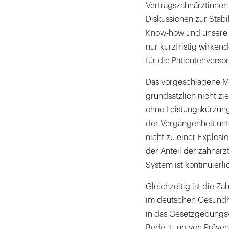
Vertragszahnärztinnen
Diskussionen zur Stabi
Know-how und unsere E
nur kurzfristig wirke
für die Patientenvers
Das vorgeschlagene Mi
grundsätzlich nicht zi
ohne Leistungskürzunge
der Vergangenheit unt
nicht zu einer Explos
der Anteil der zahnär
System ist kontinuierl
Gleichzeitig ist die Z
im deutschen Gesundhe
in das Gesetzgebungsv
Bedeutung von Prävent