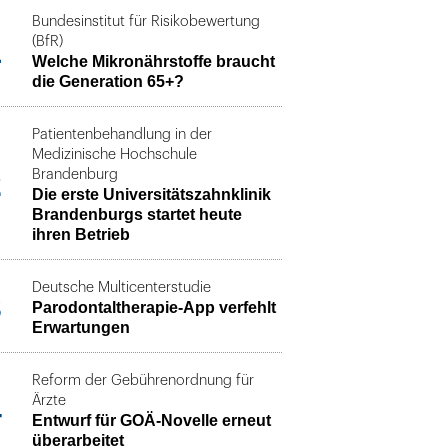
Bundesinstitut für Risikobewertung
1
(BfR)
Welche Mikronährstoffe braucht
die Generation 65+?
Patientenbehandlung in der
Medizinische Hochschule
2
Brandenburg
Die erste Universitätszahnklinik
Brandenburgs startet heute
ihren Betrieb
Deutsche Multicenterstudie
3
Parodontaltherapie-App verfehlt
Erwartungen
Reform der Gebührenordnung für
4
Ärzte
Entwurf für GOÄ-Novelle erneut
überarbeitet