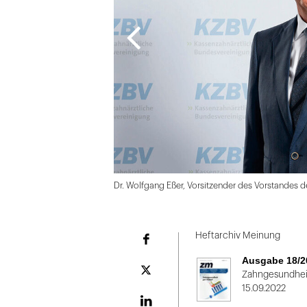
Dr. Wolfgang Eßer, Vorsitzender des Vorstandes
Folie
1
Heftarchiv Meinung
Facebook
von
Ausgabe 18/2
2
Plattform
Zahngesundheit
X
15.09.2022