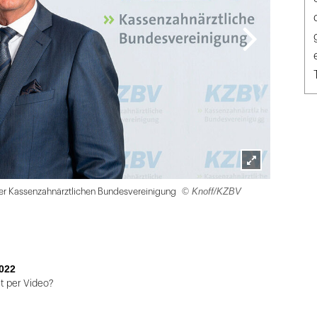
Lightbox
© Knoff/KZBV
 der Kassenzahnärztlichen Bundesvereinigung
öffnen
022
 per Video?