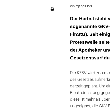
LinekdIn
Wolfgang Eßer
Seite
ausdrucken
Der Herbst steht 
sogenannte GKV-F
FinStG). Seit ein
Protestwelle seit
der Apotheker un
Gesetzentwurf du
Die KZBV wird zusamme
des Gesetzes aufmerk
derzeit geplant. Um ei
Blockadehaltung gege
diese ist mehr als überf
ungeeignet, die GKV-F