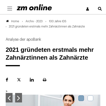
S
Archiv - 2023
100 Jahre IDS
Home
2021 gründeten erstmals mehr Zahnärztinnen als Zahnärzte
Analyse der apoBank
2021 gründeten erstmals mehr
Zahnärztinnen als Zahnärzte
Facebook
Plattform
LinekdIn
Seite
X
ausdrucken
>