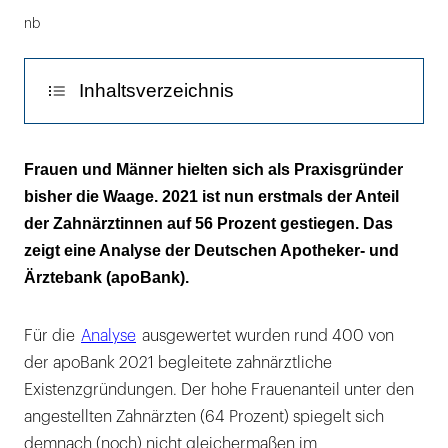
dentist
nb
standing
near
chair
Inhaltsverzeichnis
in
dental
Männer zahlen höhere Kaufpreise
clinic
Frauen und Männer hielten sich als Praxisgründer
bisher die Waage. 2021 ist nun erstmals der Anteil
Die meisten gründen zwischen 30 und 39
der Zahnärztinnen auf 56 Prozent gestiegen. Das
Jahren
zeigt eine Analyse der Deutschen Apotheker- und
Ärztebank (apoBank).
Für die
Analyse
ausgewertet wurden rund 400 von
der apoBank 2021 begleitete zahnärztliche
Existenzgründungen. Der hohe Frauenanteil unter den
angestellten Zahnärzten (64 Prozent) spiegelt sich
demnach (noch) nicht gleichermaßen im