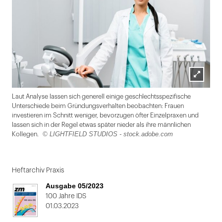
Lightbox
Laut Analyse lassen sich generell einige geschlechtsspezifische
öffnen
Unterschiede beim Gründungsverhalten beobachten: Frauen
investieren im Schnitt weniger, bevorzugen öfter Einzelpraxen und
lassen sich in der Regel etwas später nieder als ihre männlichen
© LIGHTFIELD STUDIOS - stock.adobe.com
Kollegen.
Folie
1
Heftarchiv Praxis
von
Ausgabe 05/2023
2:
100 Jahre IDS
01.03.2023
attractive