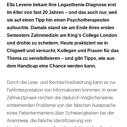
Ein offenes Umfeld ist entscheidend
Ella Levene bekam ihre Legasthenie-Diagnose erst
im Alter von fast 20 Jahren – und das auch nur, weil
Betroffene sind häufig überdurchschnittlich
sie auf einen Tipp hin einen Psychotherapeuten
kreativ
aufsuchte. Damals stand sie am Ende ihres ersten
Arbeitgeber tun sich oftmals schwer
Semesters Zahnmedizin am King's College London
und drohte zu scheitern. Heute praktiziert sie in
Chigwell und versucht, Kollegen und Praxen für das
Thema zu sensibilisieren – und gibt Tipps, wie aus
dem Handicap eine Chance werden kann.
Durch die Lese- und Rechtschreibstörung kann es zur
Fehlinterpretation von Informationen kommen. In einer
Zahnarztpraxis reichen die dadurch möglicherweise
entstehenden Probleme von der falschen Aussprache
eines Patientennamens über Schwierigkeiten bei der
Anamnese, die falsche Identifizierung von