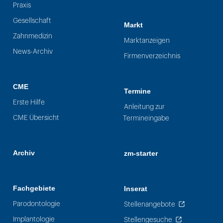
Praxis
Gesellschaft
Markt
Zahnmedizin
Marktanzeigen
News-Archiv
Firmenverzeichnis
CME
Termine
Erste Hilfe
Anleitung zur
CME Übersicht
Termineingabe
Archiv
zm-starter
Fachgebiete
Inserat
Parodontologie
Stellenangebote
Implantologie
Stellengesuche