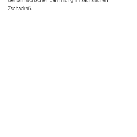
dentalhistorischen Sammlung im sächsischen
Zschadraß.