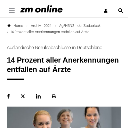
S
Archiv - 2024
AgFH6N2 – der Zauberlack
Home
14 Prozent aller Anerkennungen entfallen auf Ärzte
Ausländische Berufsabschlüsse in Deutschland
14 Prozent aller Anerkennungen
entfallen auf Ärzte
Facebook
Plattform
LinekdIn
Seite
X
ausdrucken