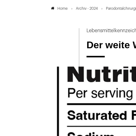
Archiv - 2024
Parodontalchirurg
Home
Lebensmittelkennzeic
Der weite