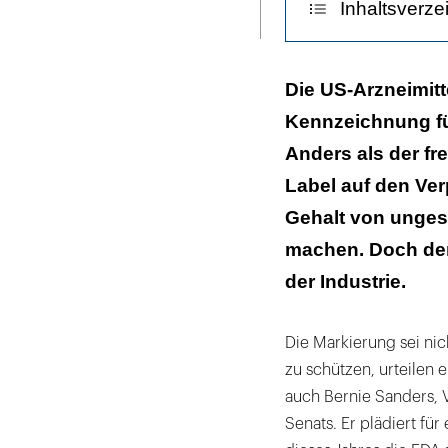
Inhaltsverze
ausdrucken
Sind die hochv
Die US-Arzneimitt
Kennzeichnung fü
Die Industrie b
Anders als der fre
Der Supreme C
Label auf den V
Gehalt von ungesä
machen. Doch der 
der Industrie.
Die Markierung sei ni
zu schützen, urteilen 
auch Bernie Sanders, 
Senats. Er plädiert fü