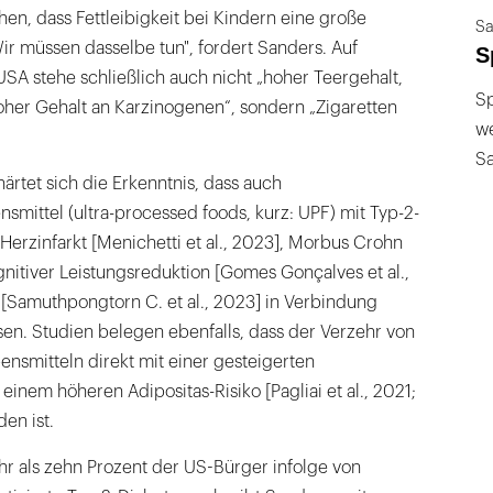
en, dass Fettleibigkeit bei Kindern eine große
Sa
Wir müssen dasselbe tun", fordert Sanders. Auf
S
USA stehe schließlich auch nicht „hoher Teergehalt,
Sp
oher Gehalt an Karzinogenen“, sondern „Zigaretten
we
S
ärtet sich die Erkenntnis, dass auch
smittel (ultra-processed foods, kurz: UPF) mit Typ-2-
Herzinfarkt [Menichetti et al., 2023], Morbus Crohn
ognitiver Leistungsreduktion [Gomes Gonçalves et al.,
[Samuthpongtorn C. et al., 2023] in Verbindung
n. Studien belegen ebenfalls, dass der Verzehr von
nsmitteln direkt mit einer gesteigerten
inem höheren Adipositas-Risiko [Pagliai et al., 2021;
en ist.
hr als zehn Prozent der US-Bürger infolge von