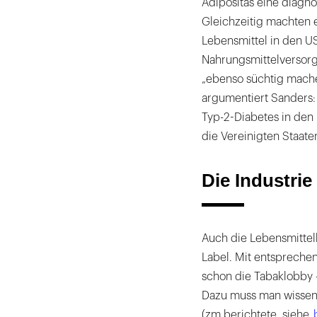
Adipositas eine diagno
Gleichzeitig machten e
Lebensmittel in den U
Nahrungsmittelversorgu
„ebenso süchtig machen
argumentiert Sanders:
Typ-2-Diabetes in den
die Vereinigten Staate
Die Industrie
Auch die Lebensmittel
Label. Mit entspreche
schon die Tabaklobby –
Dazu muss man wissen,
(zm berichtete, siehe