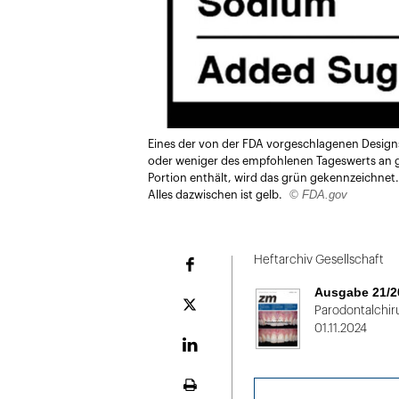
Eines der von der FDA vorgeschlagenen Designs
oder weniger des empfohlenen Tageswerts an g
Portion enthält, wird das grün gekennzeichnet. 
© FDA.gov
Alles dazwischen ist gelb.
Heftarchiv Gesellschaft
Facebook
Ausgabe 21/2
Plattform
Parodontalchir
X
01.11.2024
LinekdIn
Seite