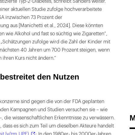
stizierte Typ-2-Diabetes, schreibt Sanders weiter.
iner aktuellen Studie zufolge hochverarbeitete
SA inzwischen 73 Prozent der
ng aus [Manichetti et al., 2024]. Diese könnten
 wie Alkohol und fast so süchtig wie Zigaretten“,
 „Schätzungen zufolge wird die Zahl der Kinder mit
 nächsten 40 Jahren um 700 Prozent steigen, wenn
n ihren Kurs nicht ändern.“
 bestreitet den Nutzen
konzerne sind gegen die von der FDA geplanten
nden Kampagnen und Studien versuchen sie – wie
M
, die wissenschaftlichen Erkenntnisse zu verwässern.
 dass es sich zum Teil um dieselben Akteure handelt
bit.ly/zm_UPF)
: In den 1980er- bis 2000er-Jahren