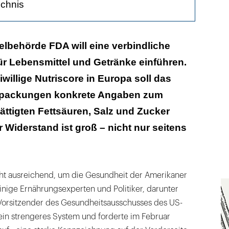
ichnis
erarbeiteten Lebensmittel schuld?
elbehörde FDA will eine verbindliche
r Lebensmittel und Getränke einführen.
estreitet den Nutzen
iwillige Nutriscore in Europa soll das
ourt entmachtete die Behörden
erpackungen konkrete Angaben zum
ttigten Fettsäuren, Salz und Zucker
Widerstand ist groß – nicht nur seitens
cht ausreichend, um die Gesundheit der Amerikaner
einige Ernährungsexperten und Politiker, darunter
Vorsitzender des Gesundheitsausschusses des US-
r ein strengeres System und forderte im Februar