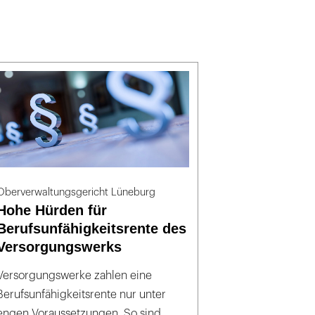
Oberverwaltungsgericht Lüneburg
Hohe Hürden für
Berufsunfähigkeitsrente des
Versorgungswerks
Versorgungswerke zahlen eine
Berufsunfähigkeitsrente nur unter
engen Voraussetzungen. So sind