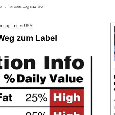
ie
Der weite Weg zum Label
hnung in den USA
 Weg zum Label