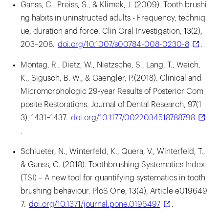
Ganss, C., Preiss, S., & Klimek, J. (2009). Tooth brushi
ng habits in uninstructed adults - Frequency, techniq
ue, duration and force. Clin Oral Investigation, 13(2),
203–208.
doi.org/10.1007/s00784-008-0230-8
.
Montag, R., Dietz, W., Nietzsche, S., Lang, T., Weich,
K., Sigusch, B. W., & Gaengler, P.(2018). Clinical and
Micromorphologic 29-year Results of Posterior Com
posite Restorations. Journal of Dental Research, 97(1
3), 1431–1437.
doi.org/10.1177/0022034518788798
.
Schlueter, N., Winterfeld, K., Quera, V., Winterfeld, T.,
& Ganss, C. (2018). Toothbrushing Systematics Index
(TSI) – A new tool for quantifying systematics in tooth
brushing behaviour. PloS One, 13(4), Article e019649
7.
doi.org/10.1371/journal.pone.0196497
.