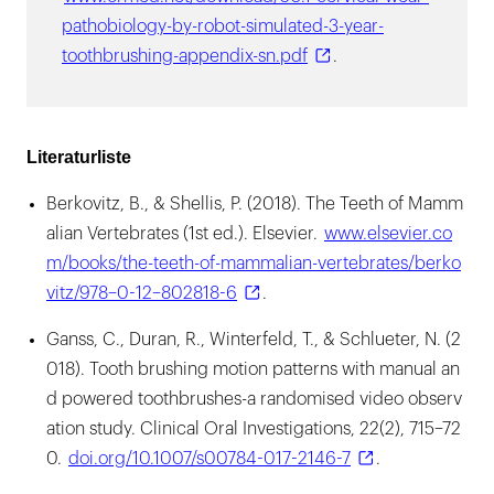
pathobiology-by-robot-simulated-3-year-
toothbrushing-appendix-sn.pdf
.
Literaturliste
Berkovitz, B., & Shellis, P. (2018). The Teeth of Mamm
alian Vertebrates (1st ed.). Elsevier.
www.elsevier.co
m/books/the-teeth-of-mammalian-vertebrates/berko
vitz/978–0-12–802818-6
.
Ganss, C., Duran, R., Winterfeld, T., & Schlueter, N. (2
018). Tooth brushing motion patterns with manual an
d powered toothbrushes-a randomised video observ
ation study. Clinical Oral Investigations, 22(2), 715–72
0.
doi.org/10.1007/s00784-017-2146-7
.