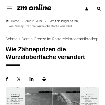
S
Archiv - 2024
Damit sie länger halten
Home
Wie Zähneputzen die Wurzeloberfläche verändert
Schmelz-Dentin-Grenze im Rasterelektronenmikroskop
Wie Zähneputzen die
Wurzeloberfläche verändert
Facebook
Plattform
LinekdIn
Seite
X
ausdrucken