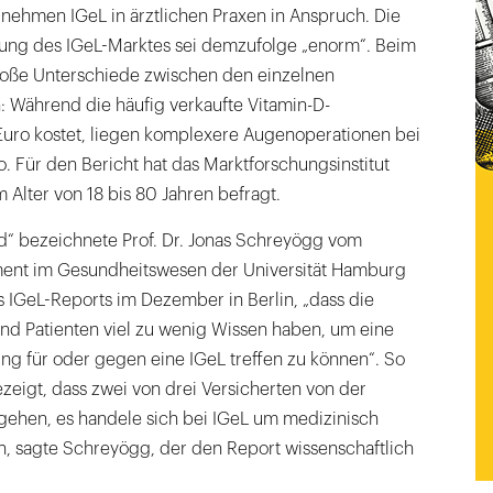
nehmen IGeL in ärztlichen Praxen in Anspruch. Die
tung des IGeL-Marktes sei demzufolge „enorm“. Beim
roße Unterschiede zwischen den einzelnen
: Während die häufig verkaufte Vitamin-D-
uro kostet, liegen komplexere Augenoperationen bei
 Für den Bericht hat das Marktforschungsinstitut
 Alter von 18 bis 80 Jahren befragt.
d“ bezeichnete Prof. Dr. Jonas Schreyögg vom
ment im Gesundheitswesen der Universität Hamburg
s IGeL-Reports im Dezember in Berlin, „dass die
und Patienten viel zu wenig Wissen haben, um eine
ng für oder gegen eine IGeL treffen zu können“. So
eigt, dass zwei von drei Versicherten von der
ehen, es handele sich bei IGeL um medizinisch
, sagte Schreyögg, der den Report wissenschaftlich