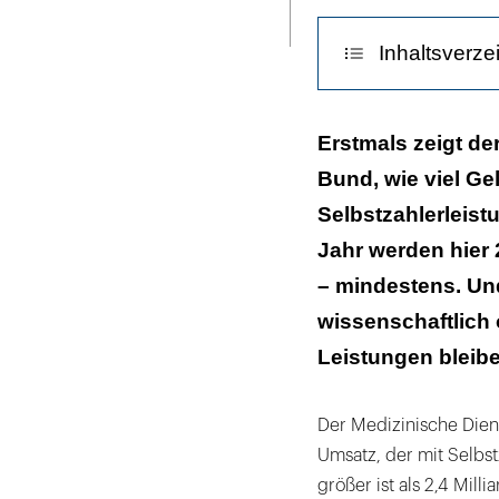
Seite
ausdrucken
Inhaltsverze
Viele Versiche
Erstmals zeigt de
Bund, wie viel Ge
Die Gynäkologi
Selbstzahlerleist
Zahnärztliche 
Jahr werden hier 
– mindestens. Un
wissenschaftlich o
Leistungen bleibe
Der Medizinische Dien
Umsatz, der mit Selbst
größer ist als 2,4 Mill