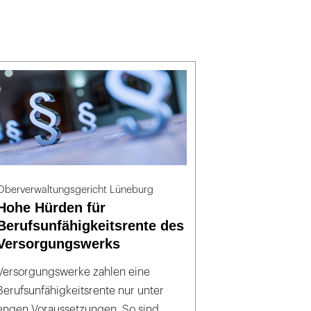
Oberverwaltungsgericht Lüneburg
Hohe Hürden für
Berufsunfähigkeitsrente des
Versorgungswerks
Versorgungswerke zahlen eine
Berufsunfähigkeitsrente nur unter
engen Voraussetzungen. So sind