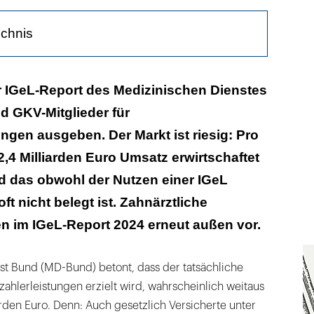
ichnis
rte denken, IGeL seien medizinisch notwendig
r IGeL-Report des Medizinischen Dienstes
ld GKV-Mitglieder für
e bleibt Top-Anbieter
ungen ausgeben. Der Markt ist riesig: Pro
Leistungen bleiben außen vor
2,4 Milliarden Euro Umsatz erwirtschaftet
d das obwohl der Nutzen einer IGeL
ft nicht belegt ist. Zahnärztliche
n im IGeL-Report 2024 erneut außen vor.
st Bund (MD-Bund) betont, dass der tatsächliche
zahlerleistungen erzielt wird, wahrscheinlich weitaus
iarden Euro. Denn: Auch gesetzlich Versicherte unter