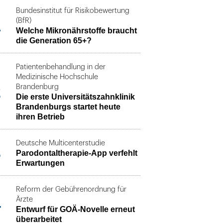
Bundesinstitut für Risikobewertung
1
(BfR)
Welche Mikronährstoffe braucht
die Generation 65+?
Patientenbehandlung in der
Medizinische Hochschule
2
Brandenburg
Die erste Universitätszahnklinik
Brandenburgs startet heute
ihren Betrieb
Deutsche Multicenterstudie
3
Parodontaltherapie-App verfehlt
Erwartungen
Reform der Gebührenordnung für
4
Ärzte
Entwurf für GOÄ-Novelle erneut
überarbeitet