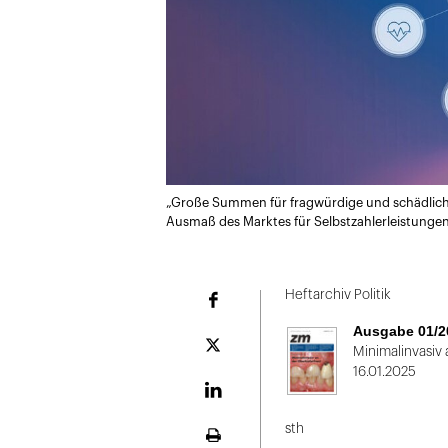
„Große Summen für fragwürdige und schädliche
Ausmaß des Marktes für Selbstzahlerleistungen
Heftarchiv Politik
Facebook
Ausgabe 01/2
Plattform
Minimalinvasiv 
X
16.01.2025
LinekdIn
sth