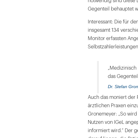
notwendig sind diese 
Gegenteil behauptet w
Interessant: Die für d
insgesamt 134 verschie
Monitor erfassten Ange
Selbstzahlerleistungen
„Medizinisch
das Gegenteil
Dr. Stefan Gro
Auch das moniert der 
ärztlichen Praxen einz
Gronemeyer: „So wird 
Nutzen von IGeL angep
informiert wird.“ Der 