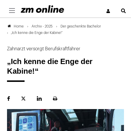
S
Archiv - 2025
Der geschenkte Bachelor
Home
„Ich kenne die Enge der Kabine!“
Zahnarzt versorgt Berufskraftfahrer
„Ich kenne die Enge der
Kabine!“
Facebook
Plattform
LinekdIn
Seite
X
ausdrucken