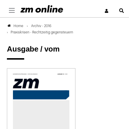
S
Archiv - 2016
Home
Praxiskrisen - Rechtzeitig gegensteuern
Ausgabe /
vom