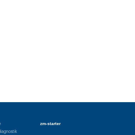
zm-starter
e
iagnostik