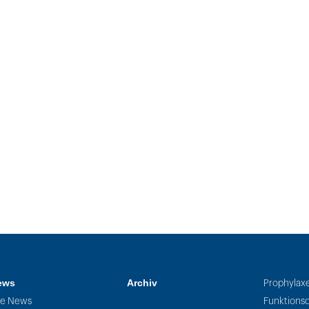
ews
Archiv
Prophylax
le News
Funktionsd