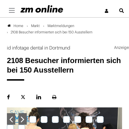
S
Markt
Marktmeldungen
Home
2108 Besucher informierten sich bei 150 Ausstellern
id infotage dental in Dortmund
2108 Besucher informierten sich
bei 150 Ausstellern
Facebook
Plattform
LinekdIn
Seite
X
ausdrucken