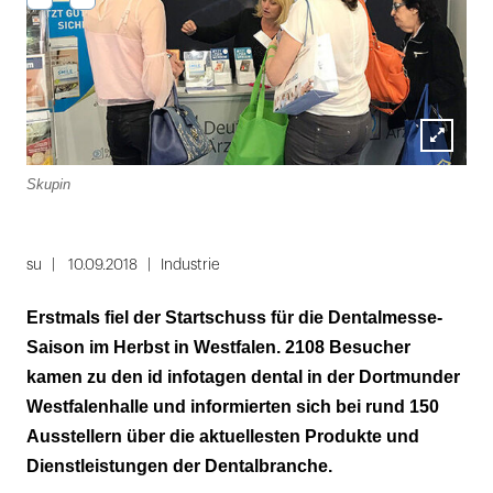
Lightbox
Skupin
Sku
öffnen
Folie
1
su
10.09.2018
Industrie
von
Erstmals fiel der Startschuss für die Dentalmesse-
11
Saison im Herbst in Westfalen. 2108 Besucher
kamen zu den id infotagen dental in der Dortmunder
Westfalenhalle und informierten sich bei rund 150
Ausstellern über die aktuellesten Produkte und
Dienstleistungen der Dentalbranche.