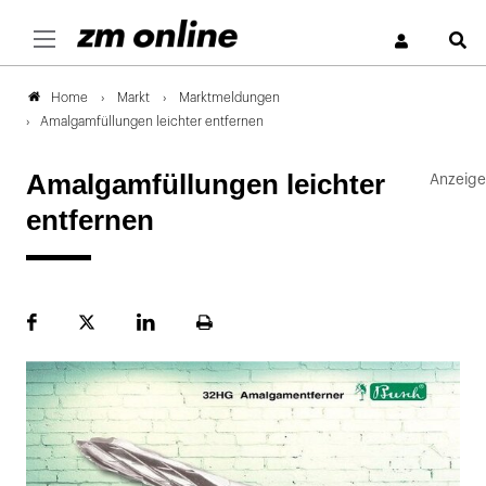
S
Markt
Marktmeldungen
Home
Amalgamfüllungen leichter entfernen
Amalgamfüllungen leichter
entfernen
Facebook
Plattform
LinekdIn
Seite
X
ausdrucken