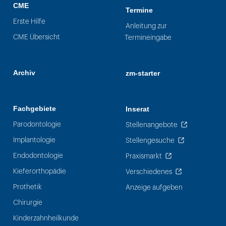
CME
Termine
Erste Hilfe
Anleitung zur
CME Übersicht
Termineingabe
Archiv
zm-starter
Fachgebiete
Inserat
Parodontologie
Stellenangebote
Implantologie
Stellengesuche
Endodontologie
Praxismarkt
Kieferorthopädie
Verschiedenes
Prothetik
Anzeige aufgeben
Chirurgie
Kinderzahnheilkunde