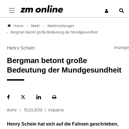
S
Markt
Marktmeldungen
Home
Bergman betont große Bedeutung der Mundgesundheit
Henry Schein
Bergman betont große
Bedeutung der Mundgesundheit
Facebook
Plattform
LinekdIn
Seite
X
ausdrucken
sh/mr
15.03.2019
Industrie
Henry Schein hat sich auf die Fahnen geschrieben,