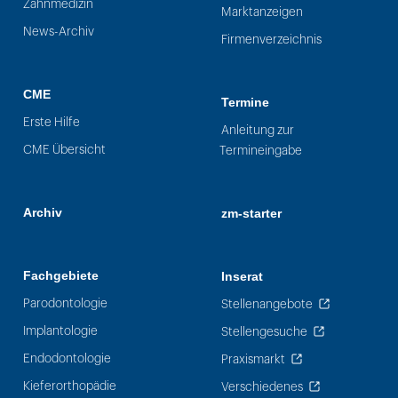
Zahnmedizin
Marktanzeigen
News-Archiv
Firmenverzeichnis
CME
Termine
Erste Hilfe
Anleitung zur
CME Übersicht
Termineingabe
Archiv
zm-starter
Fachgebiete
Inserat
Parodontologie
Stellenangebote
Implantologie
Stellengesuche
Endodontologie
Praxismarkt
Kieferorthopädie
Verschiedenes