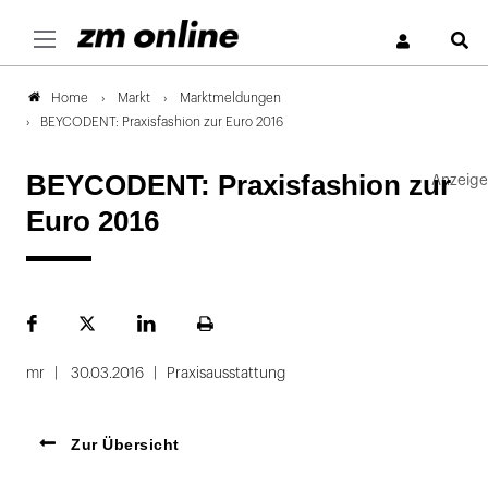
S
Markt
Marktmeldungen
Home
BEYCODENT: Praxisfashion zur Euro 2016
BEYCODENT: Praxisfashion zur
Euro 2016
Facebook
Plattform
LinekdIn
Seite
X
ausdrucken
mr
30.03.2016
Praxisausstattung
Zur Übersicht