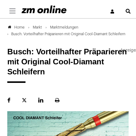
S
Markt
Marktmeldungen
Home
Busch: Vorteilhafter Präparieren mit Original Cool-Diamant Schleifern
Busch: Vorteilhafter Präparieren
mit Original Cool-Diamant
Schleifern
Facebook
Plattform
LinekdIn
Seite
X
ausdrucken