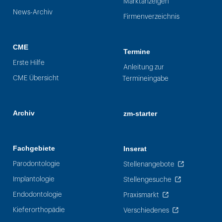
Marktanzeigen
News-Archiv
Firmenverzeichnis
CME
Termine
Erste Hilfe
Anleitung zur
CME Übersicht
Termineingabe
Archiv
zm-starter
Fachgebiete
Inserat
Parodontologie
Stellenangebote
Implantologie
Stellengesuche
Endodontologie
Praxismarkt
Kieferorthopädie
Verschiedenes