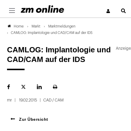
S
Markt
Marktmeldungen
Home
CAMLOG: Implantologie und CAD/CAM auf der IDS
CAMLOG: Implantologie und
CAD/CAM auf der IDS
Facebook
Plattform
LinekdIn
Seite
X
ausdrucken
mr
19.02.2015
CAD / CAM
Zur Übersicht