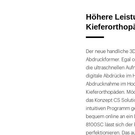
Höhere Leistu
Kieferorthop
Der neue handliche 3D-
Abdruckformer. Egal o
die ultraschnellen Auf
digitale Abdrücke im
Abdrucknahme im Hochd
Kieferorthopäden. Möch
das Konzept CS Soluti
intuitiven Programm ge
bequem online an ein 
8100SC lässt sich der
perfektionieren. Das 