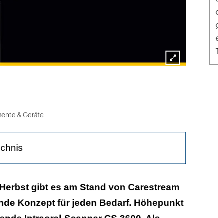
Lightbox
öffnen
mente & Geräte
ichnis
fer RVG 6200
Herbst gibt es am Stand von Carestream
nde Konzept für jeden Bedarf. Höhepunkt
gsfähigkeit in der Kieferorthopädie