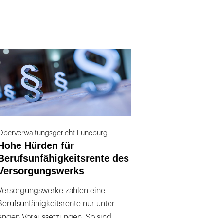
Oberverwaltungsgericht Lüneburg
Hohe Hürden für
Berufsunfähigkeitsrente des
Versorgungswerks
Versorgungswerke zahlen eine
Berufsunfähigkeitsrente nur unter
engen Voraussetzungen. So sind