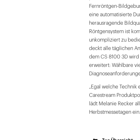
Fernröntgen-Bildgebun
eine automatisierte Du
herausragende Bildqua
Röntgensystem ist kom
unkompliziert zu bedie
deckt alle täglichen A
dem CS 8100 3D wird 
erweitert: Wählbare v
Diagnoseanforderunge
„Egal welche Technik 
Carestream Produktport
lädt Melanie Recker a
Herbstmessetagen ein
Zur Übersicht