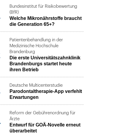
Bundesinstitut für Risikobewertung
1
(BfR)
Welche Mikronährstoffe braucht
die Generation 65+?
Patientenbehandlung in der
Medizinische Hochschule
2
Brandenburg
Die erste Universitätszahnklinik
Brandenburgs startet heute
ihren Betrieb
Deutsche Multicenterstudie
3
Parodontaltherapie-App verfehlt
Erwartungen
Reform der Gebührenordnung für
4
Ärzte
Entwurf für GOÄ-Novelle erneut
überarbeitet