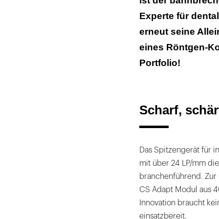
ist der bahnbrech
Experte für denta
erneut seine Allei
eines Röntgen-K
Portfolio!
Scharf, schä
Das Spitzengerät für i
mit über 24 LP/mm die 
branchenführend. Zur
CS Adapt Modul aus 40
Innovation braucht kei
einsatzbereit.