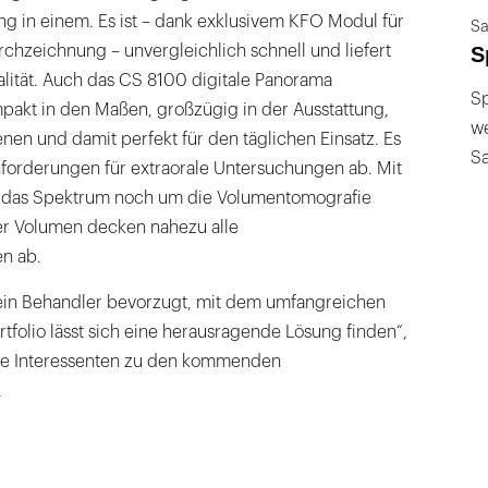
g in einem. Es ist – dank exklusivem KFO Modul für
Sa
rchzeichnung – unvergleichlich schnell und liefert
S
lität. Auch das CS 8100 digitale Panorama
Sp
pakt in den Maßen, großzügig in der Ausstattung,
we
nen und damit perfekt für den täglichen Einsatz. Es
S
nforderungen für extraorale Untersuchungen ab. Mit
das Spektrum noch um die Volumentomografie
ier Volumen decken nahezu alle
n ab.
ein Behandler bevorzugt, mit dem umfangreichen
folio lässt sich eine herausragende Lösung finden“,
lle Interessenten zu den kommenden
.