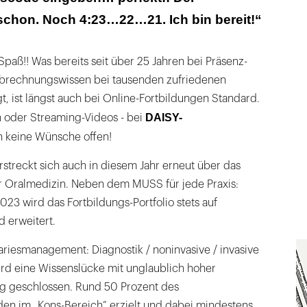
schon. Noch 4:23…22…21. Ich bin bereit!“
paß!! Was bereits seit über 25 Jahren bei Präsenz-
rechnungswissen bei tausenden zufriedenen
t, ist längst auch bei Online-Fortbildungen Standard.
DAISY-
 oder Streaming-Videos - bei
 keine Wünsche offen!
treckt sich auch in diesem Jahr erneut über das
 Oralmedizin. Neben dem MUSS für jede Praxis:
3 wird das Fortbildungs-Portfolio stets auf
d erweitert.
ariesmanagement: Diagnostik / noninvasive / invasive
rd eine Wissenslücke mit unglaublich hoher
tag geschlossen. Rund 50 Prozent des
n im „Kons-Bereich“ erzielt und dabei mindestens