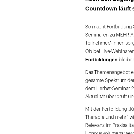
Countdown läuft 
So macht Fortbildung S
Seminaren zu MEHR Ab
Teilnehmer/-innen sorg
Ob bei Live-Webinaren
Fortbildungen
bleiben
Das Themenangebot ers
gesamte Spektrum der
dem Herbst-Seminar 202
Aktualität überprüft un
Mit der Fortbildung „K
Therapie und mehr“ wi
Relevanz im Praxisall
Honorarvolumens werde