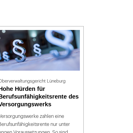
Oberverwaltungsgericht Lüneburg
Hohe Hürden für
Berufsunfähigkeitsrente des
Versorgungswerks
Versorgungswerke zahlen eine
Berufsunfähigkeitsrente nur unter
engen Voraussetzungen. So sind