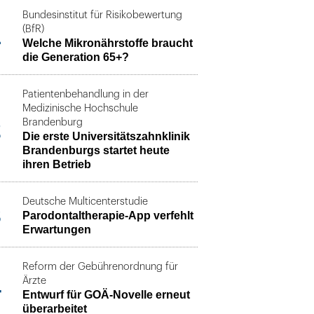
Bundesinstitut für Risikobewertung
1
(BfR)
Welche Mikronährstoffe braucht
die Generation 65+?
Patientenbehandlung in der
Medizinische Hochschule
2
Brandenburg
Die erste Universitätszahnklinik
Brandenburgs startet heute
ihren Betrieb
Deutsche Multicenterstudie
3
Parodontaltherapie-App verfehlt
Erwartungen
Reform der Gebührenordnung für
4
Ärzte
Entwurf für GOÄ-Novelle erneut
überarbeitet