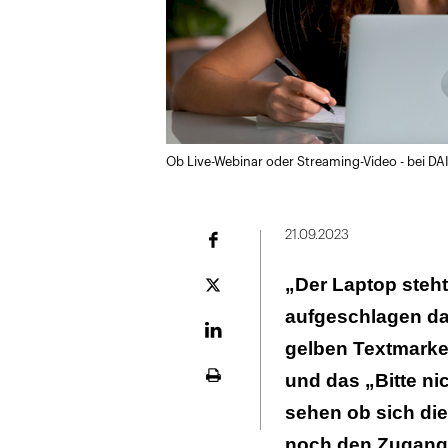
Ob Live-Webinar oder Streaming-Video - bei DA
21.09.2023
Facebook
„Der Laptop steht
Plattform
X
aufgeschlagen da
LinekdIn
gelben Textmarke
und das „Bitte nic
Seite
ausdrucken
sehen ob sich dies
noch den Zugangs