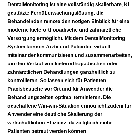
Weltweit einzigartiges System
DentalMonitoring ist eine vollständig skalierbare, KI-
gestützte Fernüberwachungslösung, die
Effizient für Behandelnde und Patienten
Behandelnden remote den nötigen Einblick für eine
Perfektes Duo: SmileMate und ScanBox Pro
moderne kieferorthopädische und zahnärztliche
Versorgung ermöglicht. Mit dem DentalMonitoring
Fazit
System können Ärzte und Patienten virtuell
miteinander kommunizieren und zusammenarbeiten,
um den Verlauf von kieferorthopädischen oder
zahnärztlichen Behandlungen ganzheitlich zu
kontrollieren. So lassen sich für Patienten
Praxisbesuche vor Ort und für Anwender die
Behandlungszeiten optimal terminieren. Die
geschaffene Win-win-Situation ermöglicht zudem für
Anwender eine deutliche Skalierung der
wirtschaftlichen Effizienz, da zeitgleich mehr
Patienten betreut werden können.