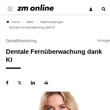
S
Markt
Marktmeldungen
Home
Dentale Fernüberwachung dank KI
DentalMonitoring
Dentale Fernüberwachung dank
KI
Facebook
Plattform
LinekdIn
Seite
X
ausdrucken