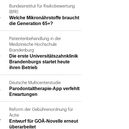
Bundesinstitut für Risikobewertung
1
(BfR)
Welche Mikronährstoffe braucht
die Generation 65+?
Patientenbehandlung in der
Medizinische Hochschule
2
Brandenburg
Die erste Universitätszahnklinik
Brandenburgs startet heute
ihren Betrieb
Deutsche Multicenterstudie
3
Parodontaltherapie-App verfehlt
Erwartungen
Reform der Gebührenordnung für
4
Ärzte
Entwurf für GOÄ-Novelle erneut
überarbeitet