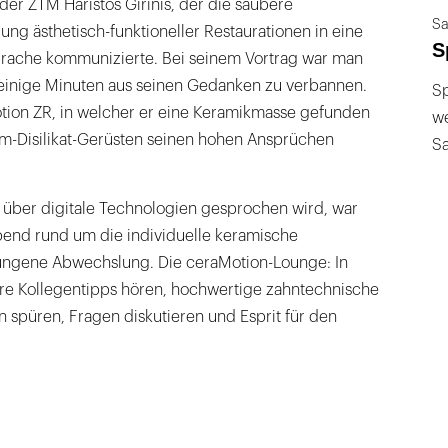
der ZTM Haristos Girinis, der die saubere
Sa
g ästhetisch-funktioneller Restaurationen in eine
S
sprache kommunizierte. Bei seinem Vortrag war man
einige Minuten aus seinen Gedanken zu verbannen.
Sp
tion ZR, in welcher er eine Keramikmasse gefunden
we
ium-Disilikat-Gerüsten seinen hohen Ansprüchen
S
el über digitale Technologien gesprochen wird, war
end rund um die individuelle keramische
ungene Abwechslung. Die ceraMotion-Lounge: In
e Kollegentipps hören, hochwertige zahntechnische
n spüren, Fragen diskutieren und Esprit für den