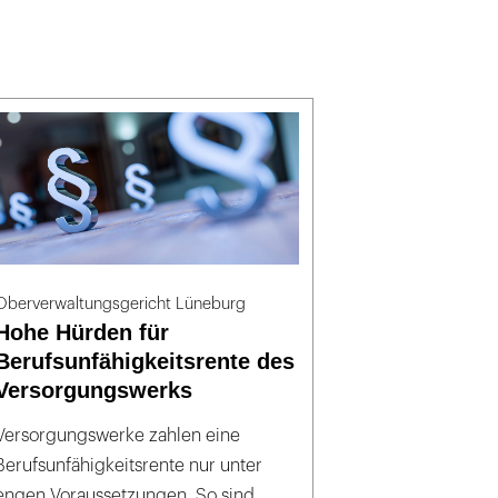
Oberverwaltungsgericht Lüneburg
Hohe Hürden für
Berufsunfähigkeitsrente des
Versorgungswerks
Versorgungswerke zahlen eine
Berufsunfähigkeitsrente nur unter
engen Voraussetzungen. So sind