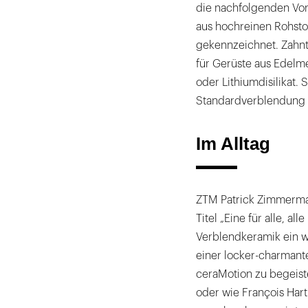
die nachfolgenden Vort
aus hochreinen Rohstof
gekennzeichnet. Zahnt
für Gerüste aus Edelme
oder Lithiumdisilikat.
Standardverblendung 
Im Alltag
ZTM Patrick Zimmerma
Titel „Eine für alle, all
Verblendkeramik ein wi
einer locker-charmant
ceraMotion zu begeiste
oder wie François Hart