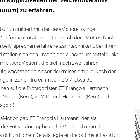
igen Möglichkeiten der Verblendkeramik
urum) zu erfahren.
urum initiiert mit der ceraMotion-Lounge
k“-Informationsabende. Frei nach dem Motto: „Nach
 Arbeit“ sprechen erfahrene Zahntechniker über ihren
 stellen sich den Fragen der Zuhörer. Im Mittelpunkt
mik „ceraMotion“, die sich nach zwei Jahren
etig wachsenden Anwenderkreises erfreut. Nach der
ge in Zürich trafen im Juni 2014 etwa 60
hen auf die Protagonisten ZT François Hartmann
ik Mäder (Bern), ZTM Patrick Hartmann (Bern) und
agold).
raMotion gab ZT François Hartmann, der als
die Entwicklungsphase der Verblendkeramik
stoffkundlichen Details legte er die optimale Basis für