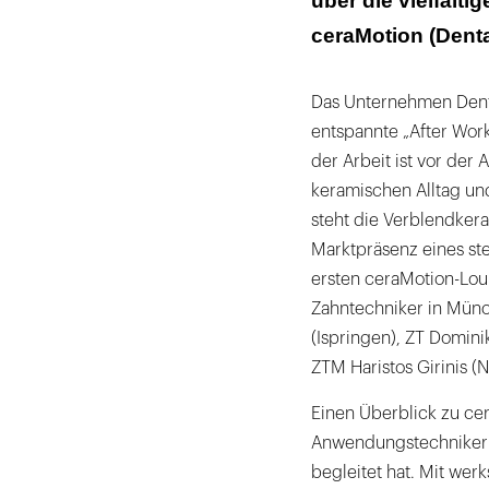
über die vielfält
ceraMotion (Denta
Das Unternehmen Denta
entspannte „After Wor
der Arbeit ist vor der
keramischen Alltag und
steht die Verblendkera
Marktpräsenz eines st
ersten ceraMotion-Loun
Zahntechniker in Münc
(Ispringen), ZT Domin
ZTM Haristos Girinis (N
Einen Überblick zu ce
Anwendungstechniker 
begleitet hat. Mit werk