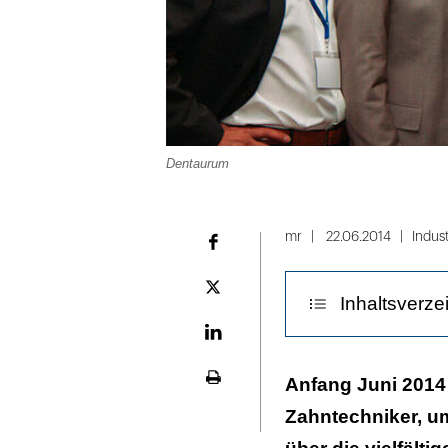
Dentaurum
mr
22.06.2014
Indust
Facebook
Plattform
Inhaltsverze
X
LinekdIn
Im Alltag
Anfang Juni 2014 
Seite
ausdrucken
Zahntechniker, u