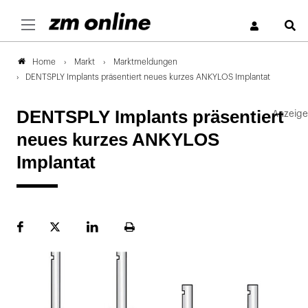
S
Markt
Marktmeldungen
Home
DENTSPLY Implants präsentiert neues kurzes ANKYLOS Implantat
DENTSPLY Implants präsentiert
neues kurzes ANKYLOS
Implantat
Facebook
Plattform
LinekdIn
Seite
X
ausdrucken