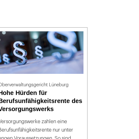
Oberverwaltungsgericht Lüneburg
Hohe Hürden für
Berufsunfähigkeitsrente des
Versorgungswerks
Versorgungswerke zahlen eine
Berufsunfähigkeitsrente nur unter
engen Voraussetzungen. So sind