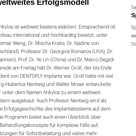
weltweites Erfolgsmodell
Sa
S
kylos ist weltweit bestens etabliert. Entsprechend ist
Sp
leau international und hochkarätig besetzt, unter
we
etmar Weng, Dr. Mischa Krebs, Dr. Nadine von
S
schland), Professor Dr. Georgios Romanos (USA), Dr.
nnien), Prof. Dr. Ye Lin (China) und Dr. Marco Degidi
gsrede am Freitag hält Dr. Werner Groll, der bis Ende
ent von DENTSPLY Implants war. Groll hatte mit viel
rg-Hubertus Nentwig und Walter Moser entwickelte
 unter dem Namen Ankylos zu einem weltweit
stem ausgebaut. Auch Professor Nentwig wird als
ie Erfolgsgeschichte des Implantatsystems auf dem
Das Programm bietet auch einen Überblick über
 Behandlungskonzepte für komplexe Fälle auf,
etzungen für Sofortbelastung und vieles mehr.