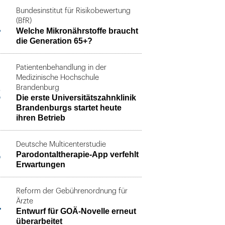
Bundesinstitut für Risikobewertung
1
(BfR)
Welche Mikronährstoffe braucht
die Generation 65+?
Patientenbehandlung in der
Medizinische Hochschule
2
Brandenburg
Die erste Universitätszahnklinik
Brandenburgs startet heute
ihren Betrieb
Deutsche Multicenterstudie
3
Parodontaltherapie-App verfehlt
Erwartungen
Reform der Gebührenordnung für
4
Ärzte
Entwurf für GOÄ-Novelle erneut
überarbeitet