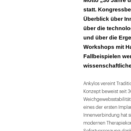
Motto „30 Jahre d
Informationen
statt. Kongressb
Überblick über I
über die technol
und über die Erge
Workshops mit H
Fallbeispielen we
wissenschaftliche
Ankylos vereint Traditi
Konzept beweist seit 3
Weichgewebsstabilität 
eines der ersten Impl
Innenverbindung hat si
modernen Therapiekon
Sofortversorgung dank