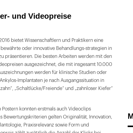
er- und Videopreise
016 bietet Wissenschaftlern und Praktikern eine
 bewährte oder innovative Behandlungs-strategien in
zu präsentieren. Die besten Arbeiten werden mit den
ideopreisen ausgezeichnet, die mit insgesamt 10.000
 Auszeichnungen werden für klinische Studien oder
 Ankylos-Implantaten je nach Ausgangssituation in
zahn“, „Schaltlücke/Freiende“ und „zahnloser Kiefer“
 Postern konnten erstmals auch Videoclips
M
s Bewertungskriterien gelten Originalität, Innovation,
lantologie, Praxisrelevanz sowie Form und
preis zählt zusätzlich die Anzahl der Klicks bei