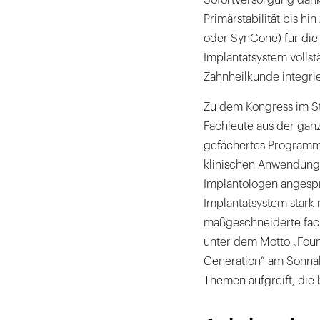
Primärstabilität bis 
oder SynCone) für die 
Implantatsystem volls
Zahnheilkunde integrie
Zu dem Kongress im St
Fachleute aus der ganz
gefächertes Programm 
klinischen Anwendung
Implantologen angespr
Implantatsystem stark 
maßgeschneiderte fach
unter dem Motto „Foun
Generation“ am Sonnab
Themen aufgreift, die 