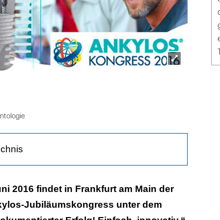
Lightbox
öffnen
ntologie
ichnis
ltweites Erfolgsmodell
ni 2016 findet in Frankfurt am Main der
nkylos-Jubiläumskongress unter dem
- und Videopreise