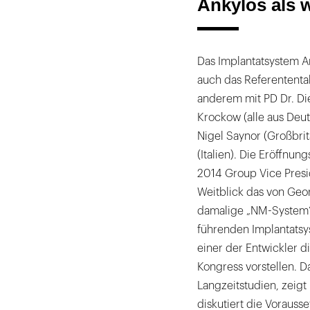
Ankylos als 
Das Implantatsystem An
auch das Referententab
anderem mit PD Dr. Di
Krockow (alle aus Deut
Nigel Saynor (Großbrita
(Italien). Die Eröffnun
2014 Group Vice Presid
Weitblick das von Geo
damalige „NM-System“
führenden Implantatsy
einer der Entwickler d
Kongress vorstellen. 
Langzeitstudien, zeigt
diskutiert die Vorauss