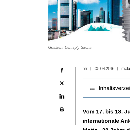
Grafiken: Dentsply Sirona
mr
05.04.2016
Impla
Facebook
Plattform
Inhaltsverze
X
LinekdIn
Ankylos als we
Vom 17. bis 18. Ju
Seite
ausdrucken
internationale A
Ankylos Poster