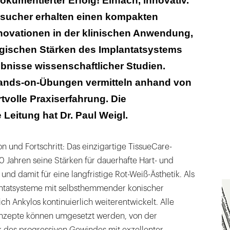
okumentierter Erfolg! Einfach, innovativ.“
 zum Kongress
esucher erhalten einen kompakten
nnovationen in der klinischen Anwendung,
ogischen Stärken des Implantatsystems
bnisse wissenschaftlicher Studien.
ands-on-Übungen vermitteln anhand von
rtvolle Praxiserfahrung. Die
 Leitung hat Dr. Paul Weigl.
on und Fortschritt: Das einzigartige TissueCare-
0 Jahren seine Stärken für dauerhafte Hart- und
und damit für eine langfristige Rot-Weiß-Ästhetik. Als
antatsysteme mit selbsthemmender konischer
ch Ankylos kontinuierlich weiterentwickelt. Alle
zepte können umgesetzt werden, von der
 des progressiven Gewindes mit exzellenter