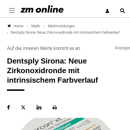
S
Markt
Marktmeldungen
Home
Dentsply Sirona: Neue Zirkonoxidronde mit intrinsischem Farbverlauf
Auf die inneren Werte kommt es an
Dentsply Sirona: Neue
Zirkonoxidronde mit
intrinsischem Farbverlauf
Facebook
Plattform
LinekdIn
Seite
X
ausdrucken