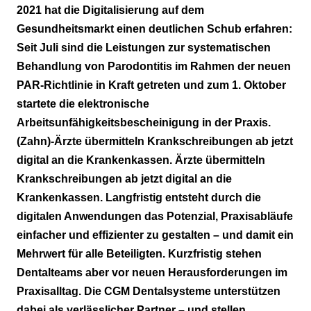
PAR-Richtlinie: CGM Z1.PRO-
2021 hat die Digitalisierung auf dem
Module, ERLEICHTERN die Umsetzung
Gesundheitsmarkt einen deutlichen Schub erfahren:
Seit Juli sind die Leistungen zur systematischen
Vereinfachter Workflow: Start frei für die eAU
Behandlung von Parodontitis im Rahmen der neuen
CLICKDOC – digitale
PAR-Richtlinie in Kraft getreten und zum 1. Oktober
Kommunikationsplattform
startete die elektronische
Arbeitsunfähigkeitsbescheinigung in der Praxis.
Endspurt für die neue CGM InfoDental App
(Zahn)-Ärzte übermitteln Krankschreibungen ab jetzt
digital an die Krankenkassen. Ärzte übermitteln
Krankschreibungen ab jetzt digital an die
Krankenkassen. Langfristig entsteht durch die
digitalen Anwendungen das Potenzial, Praxisabläufe
einfacher und effizienter zu gestalten – und damit ein
Mehrwert für alle Beteiligten. Kurzfristig stehen
Dentalteams aber vor neuen Herausforderungen im
Praxisalltag. Die CGM Dentalsysteme unterstützen
dabei als verlässlicher Partner – und stellen