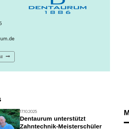
5
rum.de
il
s
M
17.10.2025
Dentaurum unterstützt
Zahntechnik-Meisterschüler