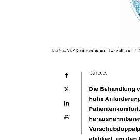
Die Neo-VDP Dehnschraube entwickelt nach F. 
16.11.2025
Facebook
Die Behandlung vo
Plattform
X
hohe Anforderung
LinekdIn
Patientenkomfort. 
herausnehmbaren 
Seite
ausdrucken
Vorschubdoppelpl
etabliert, um den