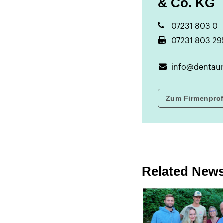
& Co. KG
07231 803 0
07231 803 29
info@dentau
Zum Firmenprof
Related New