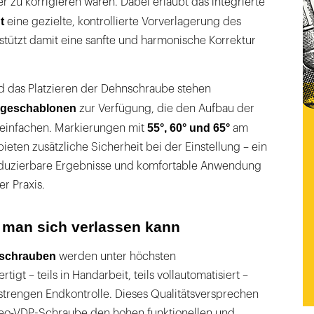
 zu korrigieren waren. Dabei erlaubt das integrierte
t
eine gezielte, kontrollierte Vorverlagerung des
stützt damit eine sanfte und harmonische Korrektur
nd das Platzieren der Dehnschraube stehen
geschablonen
zur Verfügung, die den Aufbau der
55°, 60° und 65°
reinfachen. Markierungen mit
am
eten zusätzliche Sicherheit bei der Einstellung – ein
produzierbare Ergebnisse und komfortable Anwendung
r Praxis.
ie man sich verlassen kann
schrauben
werden unter höchsten
tigt – teils in Handarbeit, teils vollautomatisiert –
strengen Endkontrolle. Dieses Qualitätsversprechen
 Neo-VDP-Schraube den hohen funktionellen und