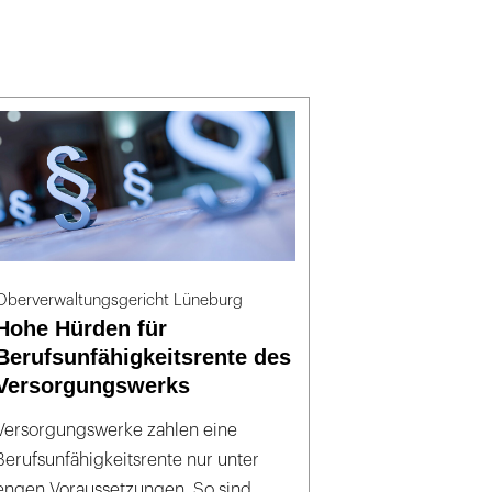
Oberverwaltungsgericht Lüneburg
Hohe Hürden für
Berufsunfähigkeitsrente des
Versorgungswerks
Versorgungswerke zahlen eine
Berufsunfähigkeitsrente nur unter
engen Voraussetzungen. So sind