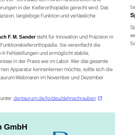
Sa
ungen in der Kieferorthopädie gerecht wird. Das
S
zision, langlebige Funktion und verlässliche
Sp
we
ch F. M. Sander
steht für Innovation und Präzision in
S
unktionskieferorthopädie. Sie vereinfacht die
II-Fehlstellungen und ermöglicht stabile,
nisse in der Praxis wie im Labor. Wer das gesamte
rnen Apparatur kennenlernen möchte, sollte sich die
ntaurum-Webinaren im November und Dezember
 unter
dentaurum.de/lp/deu/dehnschrauben
m GmbH