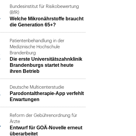
Bundesinstitut für Risikobewertung
1
(BfR)
Welche Mikronährstoffe braucht
die Generation 65+?
Patientenbehandlung in der
Medizinische Hochschule
2
Brandenburg
Die erste Universitätszahnklinik
Brandenburgs startet heute
ihren Betrieb
Deutsche Multicenterstudie
3
Parodontaltherapie-App verfehlt
Erwartungen
Reform der Gebührenordnung für
4
Ärzte
Entwurf für GOÄ-Novelle erneut
überarbeitet