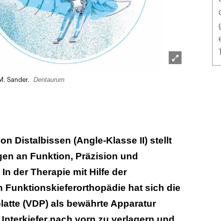
Lightbox
Dentaurum
M. Sander.
öffnen
n Distalbissen (Angle-Klasse II) stellt
en an Funktion, Präzision und
In der Therapie mit Hilfe der
Funktionskieferorthopädie hat sich die
atte (VDP) als bewährte Apparatur
 Unterkiefer nach vorn zu verlagern und