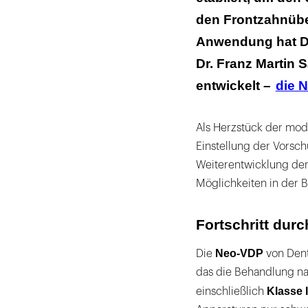
den Frontzahnüber
Anwendung hat De
Dr. Franz Martin
entwickelt –
die 
Als Herzstück der mode
Einstellung der Vorsc
Weiterentwicklung der
Möglichkeiten in der B
Fortschritt dur
Neo-VDP
Die
von Dent
das die Behandlung nah
Klasse I
einschließlich