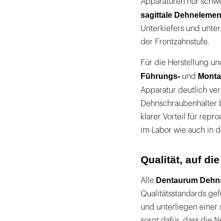
Apparaturen nur schwer
sagittale Dehnelemen
Unterkiefers und unter
der Frontzahnstufe.
Für die Herstellung u
Führungs-
Monta
und
Apparatur deutlich ve
Dehnschraubenhalter bi
klarer Vorteil für re
im Labor wie auch in de
Qualität, auf d
Dentaurum Dehn
Alle
Qualitätsstandards gefer
und unterliegen einer 
sorgt dafür, dass die