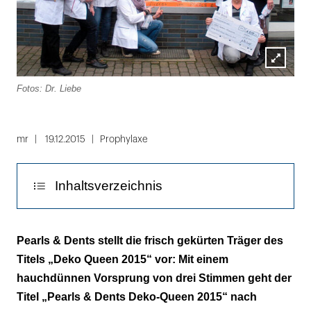
Lightbox
Fotos: Dr. Liebe
öffnen
Folie
1
mr
19.12.2015
Prophylaxe
von
2
Inhaltsverzeichnis
Pearls & Dents von Fachanwendern für "sehr
Pearls & Dents stellt die frisch gekürten Träger des
gut" befunden
Titels „Deko Queen 2015“ vor: Mit einem
hauchdünnen Vorsprung von drei Stimmen geht der
Optimierte Kariesprophylaxe
Titel „Pearls & Dents Deko-Queen 2015“ nach