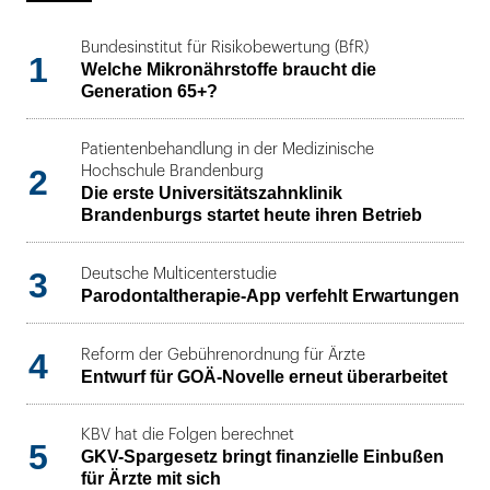
Bundesinstitut für Risikobewertung (BfR)
1
Welche Mikronährstoffe braucht die
Generation 65+?
Patientenbehandlung in der Medizinische
2
Hochschule Brandenburg
Die erste Universitätszahnklinik
Brandenburgs startet heute ihren Betrieb
3
Deutsche Multicenterstudie
Parodontaltherapie-App verfehlt Erwartungen
4
Reform der Gebührenordnung für Ärzte
Entwurf für GOÄ-Novelle erneut überarbeitet
KBV hat die Folgen berechnet
5
GKV-Spargesetz bringt finanzielle Einbußen
für Ärzte mit sich