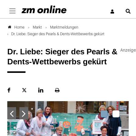
S
Markt
Marktmeldungen
Home
Dr. Liebe: Sieger des Pearls & Dents-Wettbewerbs gekürt
Dr. Liebe: Sieger des Pearls &
Dents-Wettbewerbs gekürt
Facebook
Plattform
LinekdIn
Seite
X
ausdrucken