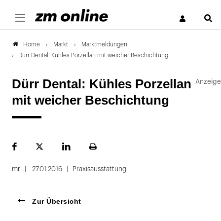
S
Markt
Marktmeldungen
Home
Dürr Dental: Kühles Porzellan mit weicher Beschichtung
Dürr Dental: Kühles Porzellan
mit weicher Beschichtung
Facebook
Plattform
LinekdIn
Seite
X
ausdrucken
mr
27.01.2016
Praxisausstattung
Zur Übersicht