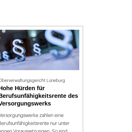
Oberverwaltungsgericht Lüneburg
Hohe Hürden für
Berufsunfähigkeitsrente des
Versorgungswerks
Versorgungswerke zahlen eine
Berufsunfähigkeitsrente nur unter
engen Voraussetzungen. So sind