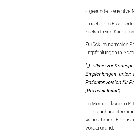
• gesunde, kauaktive 
• nach dem Essen oder
zuckerfreien Kaugumm
Zurück im normalen Pr
Empfehlungen in Abst
1
„Leitlinie zur Karies
Empfehlungen“ unter:
Patientenversion für P
„Praxismaterial“)
Im Moment können Pati
Untersuchungstermine
wahrnehmen. Eigenvera
Vordergrund.