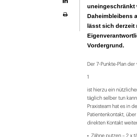
LinekdIn
uneingeschränkt
Daheimbleibens a
Seite
ausdrucken
lässt sich derzeit
Eigenverantwortli
Vordergrund.
Der 7-Punkte-Plan der 
1
ist hierzu ein nützlich
täglich selber tun kan
Praxisteam hat es in 
Patientenkontakt, übe
direkten Kontakt weit
• Zähne putzen – 2 x tä