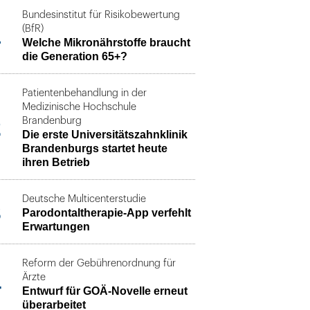
Bundesinstitut für Risikobewertung
1
(BfR)
Welche Mikronährstoffe braucht
die Generation 65+?
Patientenbehandlung in der
Medizinische Hochschule
2
Brandenburg
Die erste Universitätszahnklinik
Brandenburgs startet heute
ihren Betrieb
Deutsche Multicenterstudie
3
Parodontaltherapie-App verfehlt
Erwartungen
Reform der Gebührenordnung für
4
Ärzte
Entwurf für GOÄ-Novelle erneut
überarbeitet