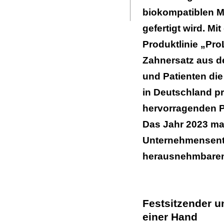
Seite
ausdrucken
biokompatiblen Ma
gefertigt wird. Mi
Produktlinie „Pro
Zahnersatz aus d
und Patienten die
in Deutschland p
hervorragenden P
Das Jahr 2023 mar
Unternehmensentw
herausnehmbaren 
Festsitzender 
einer Hand