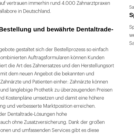
auf vertrauen immerhin rund 4.000 Zahnarztpraxen
Sa
llabore in Deutschland.
S
Sp
Bestellung und bewährte Dentaltrade-
we
S
ebote gestaltet sich der Bestellprozess so einfach
kombinierten Auftragsformularen können Kunden
ert die Art des Zahnersatzes und den Herstellungsort
mit dem neuen Angebot die bekannten und
 Zahnärzte und Patienten einher: Zahnärzte können
e und langlebige Prothetik zu überzeugenden Preisen
und Kostenpläne umsetzen und damit eine höhere
ung und verbesserte Marktposition erreichen.
der Dentaltrade-Lösungen hohe
 auch ohne Zusatzversicherung. Dank der großen
ionen und umfassenden Services gibt es diese