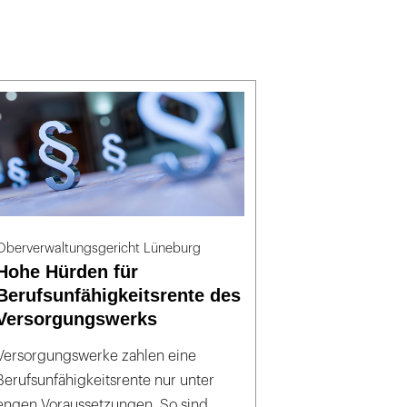
Oberverwaltungsgericht Lüneburg
Hohe Hürden für
Berufsunfähigkeitsrente des
Versorgungswerks
Versorgungswerke zahlen eine
Berufsunfähigkeitsrente nur unter
engen Voraussetzungen. So sind