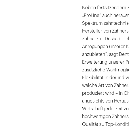
Neben festsitzendem Za
„ProLine“ auch heraus
Spektrum zahntechnisch
Hersteller von Zahnersa
Zahnärzte. Deshalb ge
Anregungen unserer K
anzubieten“, sagt Den
Erweiterung unserer P
zusätzliche Wahlmögl
Flexibilität in der ind
welche Art von Zahner
produziert wird – in C
angesichts von Herau
Wirtschaft jederzeit z
hochwertigen Zahnersa
Qualität zu Top-Kondit