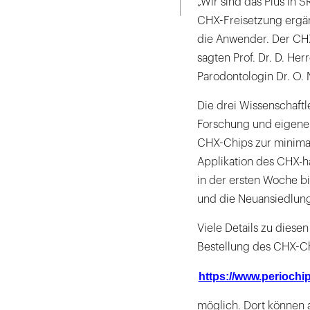
„Wir sind das Plus in S
CHX-Freisetzung ergän
die Anwender. Der CHX-
sagten Prof. Dr. D. Herr
Parodontologin Dr. O. N
Die drei Wissenschaftl
Forschung und eigene 
CHX-Chips zur minimali
Applikation des CHX-ha
in der ersten Woche b
und die Neuansiedlung
Viele Details zu diese
Bestellung des CHX-Ch
https://www.periochi
möglich. Dort können 