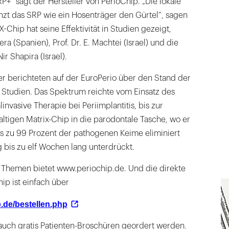
RP+“ sagt der Hersteller von PerioChip. „Die lokale
zt das SRP wie ein Hosenträger den Gürtel“, sagen
Chip hat seine Effektivität in Studien gezeigt,
era (Spanien), Prof. Dr. E. Machtei (Israel) und die
ir Shapira (Israel).
er berichteten auf der EuroPerio über den Stand der
Studien. Das Spektrum reichte vom Einsatz des
nvasive Therapie bei Periimplantitis, bis zur
ltigen Matrix-Chip in die parodontale Tasche, wo er
is zu 99 Prozent der pathogenen Keime eliminiert
 bis zu elf Wochen lang unterdrückt.
n Themen bietet www.periochip.de. Und die direkte
ip ist einfach über
p.de/bestellen.php
auch gratis Patienten-Broschüren geordert werden.