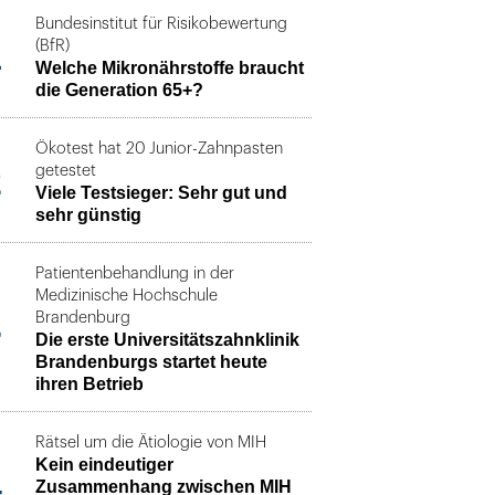
Bundesinstitut für Risikobewertung
1
(BfR)
Welche Mikronährstoffe braucht
die Generation 65+?
Ökotest hat 20 Junior-Zahnpasten
2
getestet
Viele Testsieger: Sehr gut und
sehr günstig
Patientenbehandlung in der
Medizinische Hochschule
3
Brandenburg
Die erste Universitätszahnklinik
Brandenburgs startet heute
ihren Betrieb
Rätsel um die Ätiologie von MIH
Kein eindeutiger
4
Zusammenhang zwischen MIH