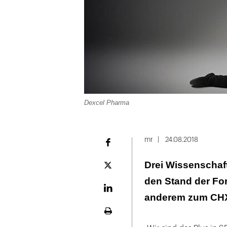
Dexcel Pharma
mr
24.08.2018
Facebook
Drei Wissenschaft
Plattform
X
den Stand der Fo
LinekdIn
anderem zum CHX-
Seite
ausdrucken