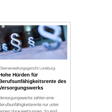
Oberverwaltungsgericht Lüneburg
Hohe Hürden für
Berufsunfähigkeitsrente des
Versorgungswerks
Versorgungswerke zahlen eine
Berufsunfähigkeitsrente nur unter
engen Voraussetzungen. So sind