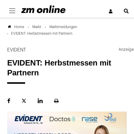
S
Markt
Marktmeldungen
Home
EVIDENT: Herbstmessen mit Partnern
EVIDENT
EVIDENT: Herbstmessen mit
Partnern
Facebook
Plattform
LinekdIn
Seite
X
ausdrucken