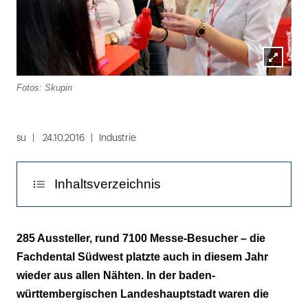
Lightbox
Fotos: Skupin
öffnen
Folie
1
su
24.10.2016
Industrie
von
24
Inhaltsverzeichnis
Fachdental Südwest Award
285 Aussteller, rund 7100 Messe-Besucher – die
Fachdental Südwest platzte auch in diesem Jahr
Neue Internetseite bei Ultradent
wieder aus allen Nähten. In der baden-
württembergischen Landeshauptstadt waren die