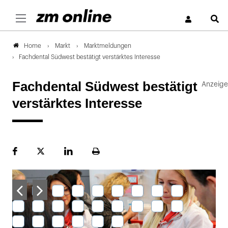
S
Markt
Marktmeldungen
Home
Fachdental Südwest bestätigt verstärktes Interesse
Fachdental Südwest bestätigt
verstärktes Interesse
Facebook
Plattform
LinekdIn
Seite
X
ausdrucken